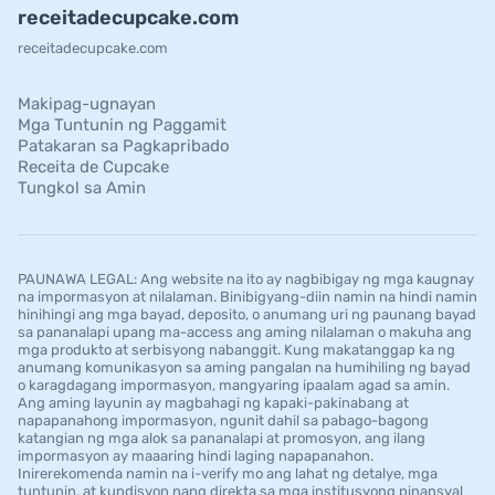
receitadecupcake.com
receitadecupcake.com
Makipag-ugnayan
Mga Tuntunin ng Paggamit
Patakaran sa Pagkapribado
Receita de Cupcake
Tungkol sa Amin
PAUNAWA LEGAL: Ang website na ito ay nagbibigay ng mga kaugnay
na impormasyon at nilalaman. Binibigyang-diin namin na hindi namin
hinihingi ang mga bayad, deposito, o anumang uri ng paunang bayad
sa pananalapi upang ma-access ang aming nilalaman o makuha ang
mga produkto at serbisyong nabanggit. Kung makatanggap ka ng
anumang komunikasyon sa aming pangalan na humihiling ng bayad
o karagdagang impormasyon, mangyaring ipaalam agad sa amin.
Ang aming layunin ay magbahagi ng kapaki-pakinabang at
napapanahong impormasyon, ngunit dahil sa pabago-bagong
katangian ng mga alok sa pananalapi at promosyon, ang ilang
impormasyon ay maaaring hindi laging napapanahon.
Inirerekomenda namin na i-verify mo ang lahat ng detalye, mga
tuntunin, at kundisyon nang direkta sa mga institusyong pinansyal