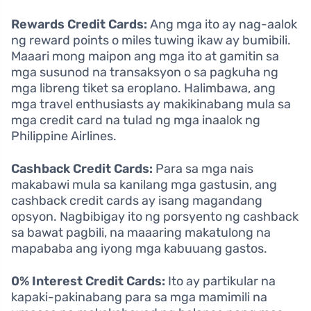
Rewards Credit Cards:
Ang mga ito ay nag-aalok
ng reward points o miles tuwing ikaw ay bumibili.
Maaari mong maipon ang mga ito at gamitin sa
mga susunod na transaksyon o sa pagkuha ng
mga libreng tiket sa eroplano. Halimbawa, ang
mga travel enthusiasts ay makikinabang mula sa
mga credit card na tulad ng mga inaalok ng
Philippine Airlines.
Cashback Credit Cards:
Para sa mga nais
makabawi mula sa kanilang mga gastusin, ang
cashback credit cards ay isang magandang
opsyon. Nagbibigay ito ng porsyento ng cashback
sa bawat pagbili, na maaaring makatulong na
mapababa ang iyong mga kabuuang gastos.
0% Interest Credit Cards:
Ito ay partikular na
kapaki-pakinabang para sa mga mamimili na