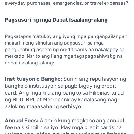
everyday purchases, emergencies, or travel expenses?
Pagsusuri ng mga Dapat Isaalang-alang
Pagkatapos matukoy ang iyong mga pangangailangan,
maaari mong simulan ang pagsusuri sa mga
pangunahing aspeto ng credit cards na nakalagay sa
merkado. Narito ang ilang mga tagapagpahiwatig na
dapat isaalang-alang:
Institusyon o Bangko:
Suriin ang reputasyon ng
bangko o institusyon sa pagbibigay ng credit
card. Ang mga kilalang bangko sa Pilipinas tulad
ng BDO, BPI, at Metrobank ay kadalasang nag-
aalok ng maaasahang serbisyo.
Annual Fees:
Alamin kung magkano ang annual
fee na sisingilin sa iyo. May mga credit cards na