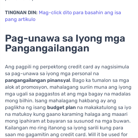
TINGNAN DIN:
Mag-click dito para basahin ang isa
pang artikulo
Pag-unawa sa Iyong mga
Pangangailangan
Ang pagpili ng perpektong credit card ay nagsisimula
sa pag-unawa sa iyong mga personal na
pangangailangan pinansyal
. Bago ka tumalon sa mga
alok at promosyon, mahalagang suriin muna ang iyong
mga ugali sa paggastos at ang mga bagay na madalas
mong bilhin. Isang mahalagang hakbang ay ang
paglikha ng isang
budget plan
na makakatulong sa iyo
na matukoy kung gaano karaming halaga ang maaari
mong ipahiram at bayaran sa susunod na mga buwan.
Kailangan mo ring itanong sa iyong sarili kung para
saan mo gagamitin ang credit card. Will it be used for