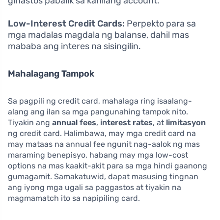
ginastos pabalik sa kanilang account.
Low-Interest Credit Cards:
Perpekto para sa
mga madalas magdala ng balanse, dahil mas
mababa ang interes na sisingilin.
Mahalagang Tampok
Sa pagpili ng credit card, mahalaga ring isaalang-
alang ang ilan sa mga pangunahing tampok nito.
Tiyakin ang
annual fees
,
interest rates
, at
limitasyon
ng credit card. Halimbawa, may mga credit card na
may mataas na annual fee ngunit nag-aalok ng mas
maraming benepisyo, habang may mga low-cost
options na mas kaakit-akit para sa mga hindi gaanong
gumagamit. Samakatuwid, dapat masusing tingnan
ang iyong mga ugali sa paggastos at tiyakin na
magmamatch ito sa napipiling card.