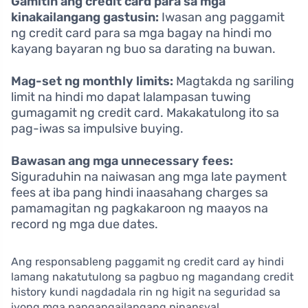
Gamitin ang credit card para sa mga
kinakailangang gastusin:
Iwasan ang paggamit
ng credit card para sa mga bagay na hindi mo
kayang bayaran ng buo sa darating na buwan.
Mag-set ng monthly limits:
Magtakda ng sariling
limit na hindi mo dapat lalampasan tuwing
gumagamit ng credit card. Makakatulong ito sa
pag-iwas sa impulsive buying.
Bawasan ang mga unnecessary fees:
Siguraduhin na naiwasan ang mga late payment
fees at iba pang hindi inaasahang charges sa
pamamagitan ng pagkakaroon ng maayos na
record ng mga due dates.
Ang responsableng paggamit ng credit card ay hindi
lamang nakatutulong sa pagbuo ng magandang credit
history kundi nagdadala rin ng higit na seguridad sa
iyong mga pangangailangang pinansyal.