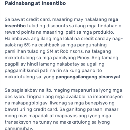
Pakinabang at Insentibo
Sa bawat credit card, maaaring may nakalaang
mga
insentibo
tulad ng discounts sa ilang mga tindahan o
reward points na maaaring ipalit sa mga produkto.
Halimbawa, ang ilang mga lokal na credit card ay nag-
aalok ng 5% na cashback sa mga pangunahing
pamilihan tulad ng SM at Robinsons, na talagang
makatutulong sa mga pamilyang Pinoy. Ang tamang
pagpili ay hindi lamang nakabatay sa ugali ng
paggamit kundi pati na rin sa kung paano ito
makatutulong sa iyong
pangangailangang pinansyal
.
Sa paglalakbay na ito, maging mapanuri sa iyong mga
desisyon. Tingnan ang mga available na impormasyon
na makapagbibigay-liwanag sa mga benepisyo ng
bawat uri ng credit card. Sa ganitong paraan, maaari
mong mas mapadali at mapaayos ang iyong mga
transaksyon na tunay na makakatulong sa iyong
pamumuhay.