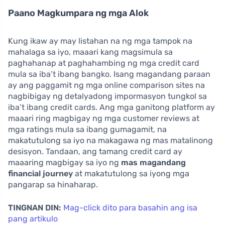
Paano Magkumpara ng mga Alok
Kung ikaw ay may listahan na ng mga tampok na
mahalaga sa iyo, maaari kang magsimula sa
paghahanap at paghahambing ng mga credit card
mula sa iba’t ibang bangko. Isang magandang paraan
ay ang paggamit ng mga online comparison sites na
nagbibigay ng detalyadong impormasyon tungkol sa
iba’t ibang credit cards. Ang mga ganitong platform ay
maaari ring magbigay ng mga customer reviews at
mga ratings mula sa ibang gumagamit, na
makatutulong sa iyo na makagawa ng mas matalinong
desisyon. Tandaan, ang tamang credit card ay
maaaring magbigay sa iyo ng
mas magandang
financial journey
at makatutulong sa iyong mga
pangarap sa hinaharap.
TINGNAN DIN:
Mag-click dito para basahin ang isa
pang artikulo