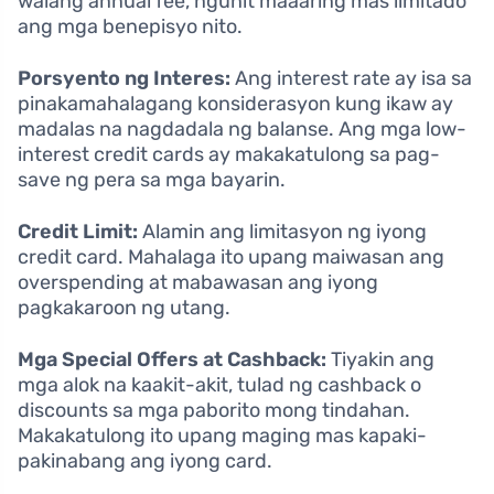
walang annual fee, ngunit maaaring mas limitado
ang mga benepisyo nito.
Porsyento ng Interes:
Ang interest rate ay isa sa
pinakamahalagang konsiderasyon kung ikaw ay
madalas na nagdadala ng balanse. Ang mga low-
interest credit cards ay makakatulong sa pag-
save ng pera sa mga bayarin.
Credit Limit:
Alamin ang limitasyon ng iyong
credit card. Mahalaga ito upang maiwasan ang
overspending at mabawasan ang iyong
pagkakaroon ng utang.
Mga Special Offers at Cashback:
Tiyakin ang
mga alok na kaakit-akit, tulad ng cashback o
discounts sa mga paborito mong tindahan.
Makakatulong ito upang maging mas kapaki-
pakinabang ang iyong card.