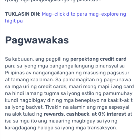
TUKLASIN DIN:
Mag-click dito para mag-explore ng
higit pa
Pagwawakas
Sa kabuuan, ang pagpili ng
perpektong credit card
para sa iyong mga pangangailangang pinansyal sa
Pilipinas ay nangangailangan ng masusing pagsusuri
at tamang kaalaman. Sa pamamagitan ng pag-unawa
sa mga uri ng credit cards, maari mong mapili ang card
na hindi lamang tugma sa iyong estilo ng pamumuhay
kundi nagbibigay din ng mga benepisyo na kaakit-akit
sa iyong badyet. Tiyakin na alamin ang mga espesyal
na alok tulad ng
rewards, cashback, at 0% interest
at
isa sa mga ito ang maaaring magbigay sa iyo ng
karagdagang halaga sa iyong mga transaksyon.