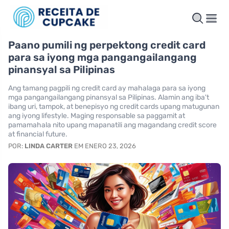
Paano pumili ng perpektong credit card
para sa iyong mga pangangailangang
pinansyal sa Pilipinas
Ang tamang pagpili ng credit card ay mahalaga para sa iyong
mga pangangailangang pinansyal sa Pilipinas. Alamin ang iba't
ibang uri, tampok, at benepisyo ng credit cards upang matugunan
ang iyong lifestyle. Maging responsable sa paggamit at
pamamahala nito upang mapanatili ang magandang credit score
at financial future.
POR:
LINDA CARTER
EM ENERO 23, 2026