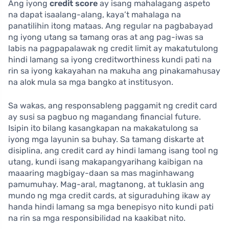
Ang iyong
credit score
ay isang mahalagang aspeto
na dapat isaalang-alang, kaya’t mahalaga na
panatilihin itong mataas. Ang regular na pagbabayad
ng iyong utang sa tamang oras at ang pag-iwas sa
labis na pagpapalawak ng credit limit ay makatutulong
hindi lamang sa iyong creditworthiness kundi pati na
rin sa iyong kakayahan na makuha ang pinakamahusay
na alok mula sa mga bangko at institusyon.
Sa wakas, ang responsableng paggamit ng credit card
ay susi sa pagbuo ng magandang financial future.
Isipin ito bilang kasangkapan na makakatulong sa
iyong mga layunin sa buhay. Sa tamang diskarte at
disiplina, ang credit card ay hindi lamang isang tool ng
utang, kundi isang makapangyarihang kaibigan na
maaaring magbigay-daan sa mas maginhawang
pamumuhay. Mag-aral, magtanong, at tuklasin ang
mundo ng mga credit cards, at siguraduhing ikaw ay
handa hindi lamang sa mga benepisyo nito kundi pati
na rin sa mga responsibilidad na kaakibat nito.