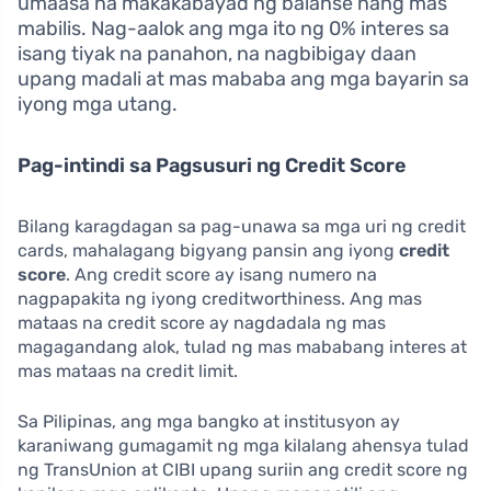
umaasa na makakabayad ng balanse nang mas
mabilis. Nag-aalok ang mga ito ng 0% interes sa
isang tiyak na panahon, na nagbibigay daan
upang madali at mas mababa ang mga bayarin sa
iyong mga utang.
Pag-intindi sa Pagsusuri ng Credit Score
Bilang karagdagan sa pag-unawa sa mga uri ng credit
cards, mahalagang bigyang pansin ang iyong
credit
score
. Ang credit score ay isang numero na
nagpapakita ng iyong creditworthiness. Ang mas
mataas na credit score ay nagdadala ng mas
magagandang alok, tulad ng mas mababang interes at
mas mataas na credit limit.
Sa Pilipinas, ang mga bangko at institusyon ay
karaniwang gumagamit ng mga kilalang ahensya tulad
ng TransUnion at CIBI upang suriin ang credit score ng