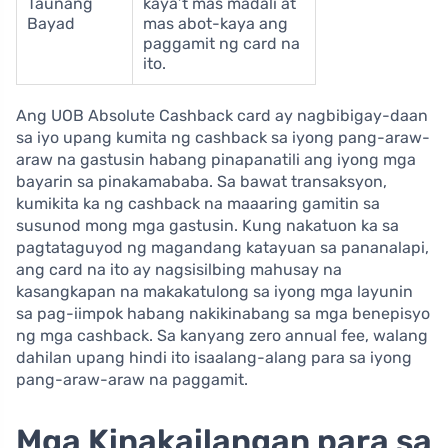
Taunang
kaya’t mas madali at
Bayad
mas abot-kaya ang
paggamit ng card na
ito.
Ang UOB Absolute Cashback card ay nagbibigay-daan
sa iyo upang kumita ng cashback sa iyong pang-araw-
araw na gastusin habang pinapanatili ang iyong mga
bayarin sa pinakamababa. Sa bawat transaksyon,
kumikita ka ng cashback na maaaring gamitin sa
susunod mong mga gastusin. Kung nakatuon ka sa
pagtataguyod ng magandang katayuan sa pananalapi,
ang card na ito ay nagsisilbing mahusay na
kasangkapan na makakatulong sa iyong mga layunin
sa pag-iimpok habang nakikinabang sa mga benepisyo
ng mga cashback. Sa kanyang zero annual fee, walang
dahilan upang hindi ito isaalang-alang para sa iyong
pang-araw-araw na paggamit.
Mga Kinakailangan para sa