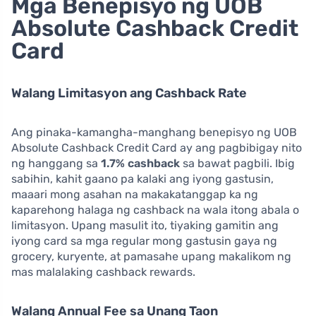
Mga Benepisyo ng UOB
Absolute Cashback Credit
Card
Walang Limitasyon ang Cashback Rate
Ang pinaka-kamangha-manghang benepisyo ng UOB
Absolute Cashback Credit Card ay ang pagbibigay nito
ng hanggang sa
1.7% cashback
sa bawat pagbili. Ibig
sabihin, kahit gaano pa kalaki ang iyong gastusin,
maaari mong asahan na makakatanggap ka ng
kaparehong halaga ng cashback na wala itong abala o
limitasyon. Upang masulit ito, tiyaking gamitin ang
iyong card sa mga regular mong gastusin gaya ng
grocery, kuryente, at pamasahe upang makalikom ng
mas malalaking cashback rewards.
Walang Annual Fee sa Unang Taon