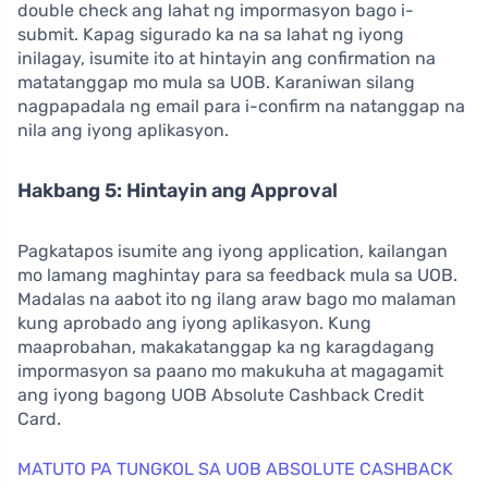
double check ang lahat ng impormasyon bago i-
submit. Kapag sigurado ka na sa lahat ng iyong
inilagay, isumite ito at hintayin ang confirmation na
matatanggap mo mula sa UOB. Karaniwan silang
nagpapadala ng email para i-confirm na natanggap na
nila ang iyong aplikasyon.
Hakbang 5: Hintayin ang Approval
Pagkatapos isumite ang iyong application, kailangan
mo lamang maghintay para sa feedback mula sa UOB.
Madalas na aabot ito ng ilang araw bago mo malaman
kung aprobado ang iyong aplikasyon. Kung
maaprobahan, makakatanggap ka ng karagdagang
impormasyon sa paano mo makukuha at magagamit
ang iyong bagong UOB Absolute Cashback Credit
Card.
MATUTO PA TUNGKOL SA UOB ABSOLUTE CASHBACK