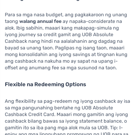
Para sa mga nasa budget, ang pagkakaroon ng unang
taong
walang annual fee
ay napaka-considerate na
alok. Ibig sabihin, maaari kang makapag-simula ng
iyong journey sa credit gamit ang UOB Absolute
Cashback nang hindi na aalalahanin ang dagdag na
bayad sa unang taon. Paglipas ng isang taon, maaari
mong konsolidahin ang iyong savings at tingnan kung
ang cashback na nakuha mo ay sapat na upang i-
offset ang anumang fee sa mga susunod na taon.
Flexible na Redeeming Options
Ang flexibility sa pag-redeem ng iyong cashback ay isa
sa mga pangunahing bentahe ng UOB Absolute
Cashback Credit Card. Maaari mong gamitin ang iyong
cashback bilang bawas sa iyong statement balance, o
gamitin ito sa iba pang mga alok mula sa UOB. Tip: I-
enjoy ang mga lingguhang promosyon ng UOB para sa