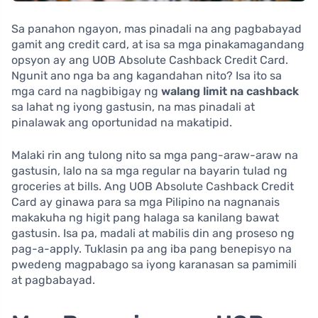
Sa panahon ngayon, mas pinadali na ang pagbabayad
gamit ang credit card, at isa sa mga pinakamagandang
opsyon ay ang UOB Absolute Cashback Credit Card.
Ngunit ano nga ba ang kagandahan nito? Isa ito sa
mga card na nagbibigay ng
walang limit na cashback
sa lahat ng iyong gastusin, na mas pinadali at
pinalawak ang oportunidad na makatipid.
Malaki rin ang tulong nito sa mga pang-araw-araw na
gastusin, lalo na sa mga regular na bayarin tulad ng
groceries at bills. Ang UOB Absolute Cashback Credit
Card ay ginawa para sa mga Pilipino na nagnanais
makakuha ng higit pang halaga sa kanilang bawat
gastusin. Isa pa, madali at mabilis din ang proseso ng
pag-a-apply. Tuklasin pa ang iba pang benepisyo na
pwedeng magpabago sa iyong karanasan sa pamimili
at pagbabayad.