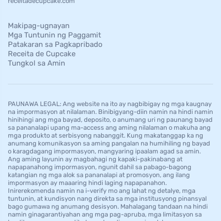
receitadecupcake.com
Makipag-ugnayan
Mga Tuntunin ng Paggamit
Patakaran sa Pagkapribado
Receita de Cupcake
Tungkol sa Amin
PAUNAWA LEGAL: Ang website na ito ay nagbibigay ng mga kaugnay
na impormasyon at nilalaman. Binibigyang-diin namin na hindi namin
hinihingi ang mga bayad, deposito, o anumang uri ng paunang bayad
sa pananalapi upang ma-access ang aming nilalaman o makuha ang
mga produkto at serbisyong nabanggit. Kung makatanggap ka ng
anumang komunikasyon sa aming pangalan na humihiling ng bayad
o karagdagang impormasyon, mangyaring ipaalam agad sa amin.
Ang aming layunin ay magbahagi ng kapaki-pakinabang at
napapanahong impormasyon, ngunit dahil sa pabago-bagong
katangian ng mga alok sa pananalapi at promosyon, ang ilang
impormasyon ay maaaring hindi laging napapanahon.
Inirerekomenda namin na i-verify mo ang lahat ng detalye, mga
tuntunin, at kundisyon nang direkta sa mga institusyong pinansyal
bago gumawa ng anumang desisyon. Mahalagang tandaan na hindi
namin ginagarantiyahan ang mga pag-apruba, mga limitasyon sa