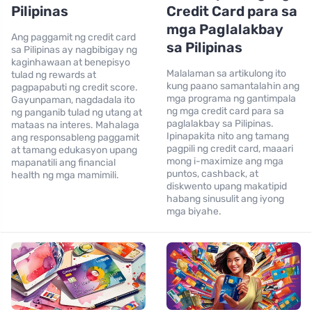
Pilipinas
Credit Card para sa
mga Paglalakbay
Ang paggamit ng credit card
sa Pilipinas
sa Pilipinas ay nagbibigay ng
kaginhawaan at benepisyo
Malalaman sa artikulong ito
tulad ng rewards at
kung paano samantalahin ang
pagpapabuti ng credit score.
mga programa ng gantimpala
Gayunpaman, nagdadala ito
ng mga credit card para sa
ng panganib tulad ng utang at
paglalakbay sa Pilipinas.
mataas na interes. Mahalaga
Ipinapakita nito ang tamang
ang responsableng paggamit
pagpili ng credit card, maaari
at tamang edukasyon upang
mong i-maximize ang mga
mapanatili ang financial
puntos, cashback, at
health ng mga mamimili.
diskwento upang makatipid
habang sinusulit ang iyong
mga biyahe.