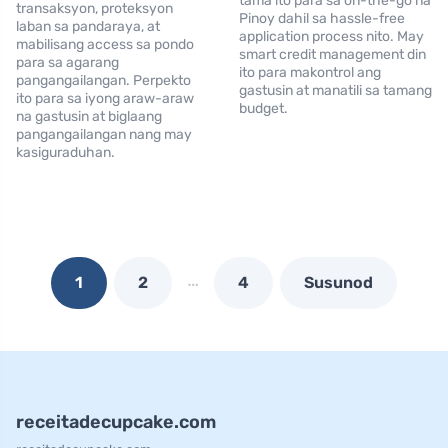
tama ito para sa on-the-go na
transaksyon, proteksyon
Pinoy dahil sa hassle-free
laban sa pandaraya, at
application process nito. May
mabilisang access sa pondo
smart credit management din
para sa agarang
ito para makontrol ang
pangangailangan. Perpekto
gastusin at manatili sa tamang
ito para sa iyong araw-araw
budget.
na gastusin at biglaang
pangangailangan nang may
kasiguraduhan.
…
1
2
4
Susunod
receitadecupcake.com