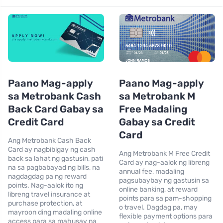
Paano Mag-apply
Paano Mag-apply
sa Metrobank Cash
sa Metrobank M
Back Card Gabay sa
Free Madaling
Credit Card
Gabay sa Credit
Card
Ang Metrobank Cash Back
Card ay nagbibigay ng cash
Ang Metrobank M Free Credit
back sa lahat ng gastusin, pati
Card ay nag-aalok ng libreng
na sa pagbabayad ng bills, na
annual fee, madaling
nagdagdag pa ng reward
pagsubaybay ng gastusin sa
points. Nag-aalok ito ng
online banking, at reward
libreng travel insurance at
points para sa pam-shopping
purchase protection, at
o travel. Dagdag pa, may
mayroon ding madaling online
flexible payment options para
access para sa mahusay na