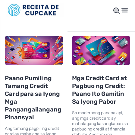
Paano Pumili ng
Mga Credit Card at
Tamang Credit
Pagbuo ng Credit:
Card para sa Iyong
Paano Ito Gamitin
Mga
Sa Iyong Pabor
Pangangailangang
Sa modernong pananalapi,
Pinansyal
ang mga credit card ay
mahalagang kasangkapan sa
Ang tamang pagpili ng credit
pagbuo ng credit at financial
card ay mahalaga sa iyong
stability. Ang tamang