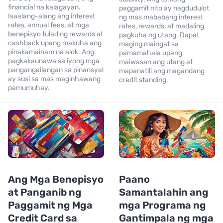
financial na kalagayan.
paggamit nito ay nagdudulot
Isaalang-alang ang interest
ng mas mababang interest
rates, annual fees, at mga
rates, rewards, at madaling
benepisyo tulad ng rewards at
pagkuha ng utang. Dapat
cashback upang makuha ang
maging maingat sa
pinakamainam na alok. Ang
pamamahala upang
pagkakaunawa sa iyong mga
maiwasan ang utang at
pangangailangan sa pinansyal
mapanatili ang magandang
ay susi sa mas maginhawang
credit standing.
pamumuhay.
Ang Mga Benepisyo
Paano
at Panganib ng
Samantalahin ang
Paggamit ng Mga
mga Programa ng
Credit Card sa
Gantimpala ng mga