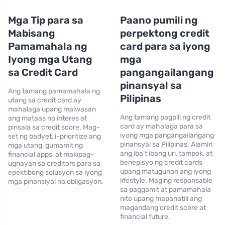
Mga Tip para sa
Paano pumili ng
Mabisang
perpektong credit
Pamamahala ng
card para sa iyong
Iyong mga Utang
mga
sa Credit Card
pangangailangang
pinansyal sa
Ang tamang pamamahala ng
Pilipinas
utang sa credit card ay
mahalaga upang maiwasan
Ang tamang pagpili ng credit
ang mataas na interes at
card ay mahalaga para sa
pinsala sa credit score. Mag-
iyong mga pangangailangang
set ng badyet, i-prioritize ang
pinansyal sa Pilipinas. Alamin
mga utang, gumamit ng
ang iba't ibang uri, tampok, at
financial apps, at makipag-
benepisyo ng credit cards
ugnayan sa creditors para sa
upang matugunan ang iyong
epektibong solusyon sa iyong
lifestyle. Maging responsable
mga pinansiyal na obligasyon.
sa paggamit at pamamahala
nito upang mapanatili ang
magandang credit score at
financial future.