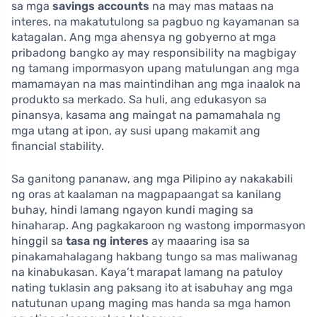
sa mga
savings accounts
na may mas mataas na
interes, na makatutulong sa pagbuo ng kayamanan sa
katagalan. Ang mga ahensya ng gobyerno at mga
pribadong bangko ay may responsibility na magbigay
ng tamang impormasyon upang matulungan ang mga
mamamayan na mas maintindihan ang mga inaalok na
produkto sa merkado. Sa huli, ang edukasyon sa
pinansya, kasama ang maingat na pamamahala ng
mga utang at ipon, ay susi upang makamit ang
financial stability.
Sa ganitong pananaw, ang mga Pilipino ay nakakabili
ng oras at kaalaman na magpapaangat sa kanilang
buhay, hindi lamang ngayon kundi maging sa
hinaharap. Ang pagkakaroon ng wastong impormasyon
hinggil sa
tasa ng interes
ay maaaring isa sa
pinakamahalagang hakbang tungo sa mas maliwanag
na kinabukasan. Kaya’t marapat lamang na patuloy
nating tuklasin ang paksang ito at isabuhay ang mga
natutunan upang maging mas handa sa mga hamon