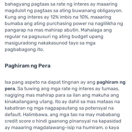
bahagyang pagtaas sa rate ng interes ay maaaring
magdulot ng pagtaas sa ating buwanang obligasyon.
Kung ang interes ay 12% imbis na 10%, maaaring
bumaba ang ating purchasing power na naglilikha ng
pangarap na mas mahirap abutin. Mahalaga ang
regular na pagsusuri ng ating budget upang
masiguradong nakakasunod tayo sa mga
pagbabagong ito.
Paghiram ng Pera
Isa pang aspeto na dapat tingnan ay ang
paghiram ng
pera
. Sa tuwing ang mga rate ng interes ay tumaas,
nagiging mas mahirap para sa ilan ang makuha ang
kinakailangang utang. Ito ay dahil sa mas mataas na
kabatiran ng mga nagpapautang sa potensyal na
default. Halimbawa, ang mga tao na may mababang
credit score o hindi gaanong pinansyal na kapasidad
ay maaaring magdalawang-isip na humiram, o kaya