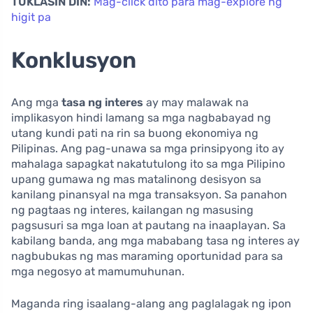
TUKLASIN DIN:
Mag-click dito para mag-explore ng
higit pa
Konklusyon
Ang mga
tasa ng interes
ay may malawak na
implikasyon hindi lamang sa mga nagbabayad ng
utang kundi pati na rin sa buong ekonomiya ng
Pilipinas. Ang pag-unawa sa mga prinsipyong ito ay
mahalaga sapagkat nakatutulong ito sa mga Pilipino
upang gumawa ng mas matalinong desisyon sa
kanilang pinansyal na mga transaksyon. Sa panahon
ng pagtaas ng interes, kailangan ng masusing
pagsusuri sa mga loan at pautang na inaaplayan. Sa
kabilang banda, ang mga mababang tasa ng interes ay
nagbubukas ng mas maraming oportunidad para sa
mga negosyo at mamumuhunan.
Maganda ring isaalang-alang ang paglalagak ng ipon