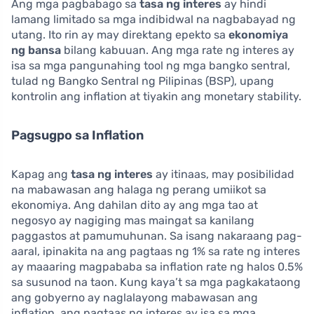
Ang mga pagbabago sa
tasa ng interes
ay hindi
lamang limitado sa mga indibidwal na nagbabayad ng
utang. Ito rin ay may direktang epekto sa
ekonomiya
ng bansa
bilang kabuuan. Ang mga rate ng interes ay
isa sa mga pangunahing tool ng mga bangko sentral,
tulad ng Bangko Sentral ng Pilipinas (BSP), upang
kontrolin ang inflation at tiyakin ang monetary stability.
Pagsugpo sa Inflation
Kapag ang
tasa ng interes
ay itinaas, may posibilidad
na mabawasan ang halaga ng perang umiikot sa
ekonomiya. Ang dahilan dito ay ang mga tao at
negosyo ay nagiging mas maingat sa kanilang
paggastos at pamumuhunan. Sa isang nakaraang pag-
aaral, ipinakita na ang pagtaas ng 1% sa rate ng interes
ay maaaring magpababa sa inflation rate ng halos 0.5%
sa susunod na taon. Kung kaya’t sa mga pagkakataong
ang gobyerno ay naglalayong mabawasan ang
inflation, ang pagtaas ng interes ay isa sa mga