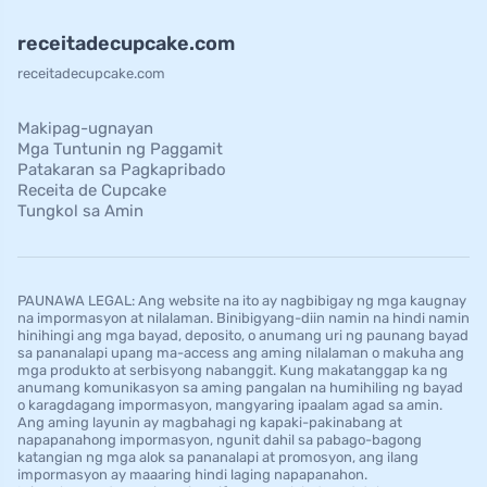
receitadecupcake.com
receitadecupcake.com
Makipag-ugnayan
Mga Tuntunin ng Paggamit
Patakaran sa Pagkapribado
Receita de Cupcake
Tungkol sa Amin
PAUNAWA LEGAL: Ang website na ito ay nagbibigay ng mga kaugnay
na impormasyon at nilalaman. Binibigyang-diin namin na hindi namin
hinihingi ang mga bayad, deposito, o anumang uri ng paunang bayad
sa pananalapi upang ma-access ang aming nilalaman o makuha ang
mga produkto at serbisyong nabanggit. Kung makatanggap ka ng
anumang komunikasyon sa aming pangalan na humihiling ng bayad
o karagdagang impormasyon, mangyaring ipaalam agad sa amin.
Ang aming layunin ay magbahagi ng kapaki-pakinabang at
napapanahong impormasyon, ngunit dahil sa pabago-bagong
katangian ng mga alok sa pananalapi at promosyon, ang ilang
impormasyon ay maaaring hindi laging napapanahon.