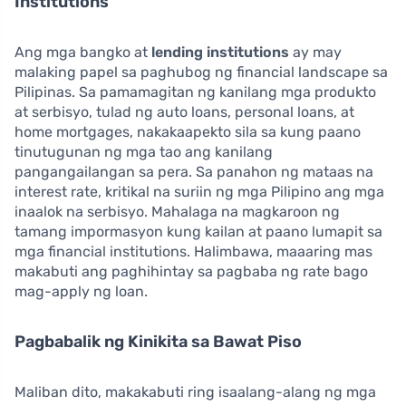
Institutions
Ang mga bangko at
lending institutions
ay may
malaking papel sa paghubog ng financial landscape sa
Pilipinas. Sa pamamagitan ng kanilang mga produkto
at serbisyo, tulad ng auto loans, personal loans, at
home mortgages, nakakaapekto sila sa kung paano
tinutugunan ng mga tao ang kanilang
pangangailangan sa pera. Sa panahon ng mataas na
interest rate, kritikal na suriin ng mga Pilipino ang mga
inaalok na serbisyo. Mahalaga na magkaroon ng
tamang impormasyon kung kailan at paano lumapit sa
mga financial institutions. Halimbawa, maaaring mas
makabuti ang paghihintay sa pagbaba ng rate bago
mag-apply ng loan.
Pagbabalik ng Kinikita sa Bawat Piso
Maliban dito, makakabuti ring isaalang-alang ng mga