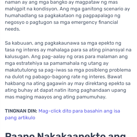
naman ay ang mga bangko ay magpataw ng mas
mahigpit na kondisyon. Ang mga ganitong scenario ay
humahadlang sa pagkakataon ng pagpapalago ng
negosyo o pagtugon sa mga emergency financial
needs.
Sa kabuuan, ang pagkakaunawa sa mga epekto ng
tasa ng interes ay mahalaga para sa ating pinansyal na
kalusugan. Ang pag-aalay ng oras para malaman ang
mga estratehiya sa pamamahala ng utang ay
makatutulong sa pag-iwas sa mga posibleng problema
na dulot ng pabago-bagong rate ng interes. Bawat
hakbang na ating gagawin ay may direktang epekto sa
ating buhay at dapat natin itong paghandaan upang
mas maging maayos ang ating pamumuhay.
TINGNAN DIN:
Mag-click dito para basahin ang isa
pang artikulo
Paano Nakakaapekto ang