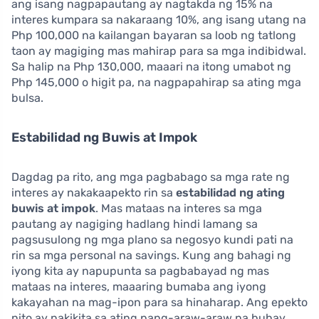
ang isang nagpapautang ay nagtakda ng 15% na
interes kumpara sa nakaraang 10%, ang isang utang na
Php 100,000 na kailangan bayaran sa loob ng tatlong
taon ay magiging mas mahirap para sa mga indibidwal.
Sa halip na Php 130,000, maaari na itong umabot ng
Php 145,000 o higit pa, na nagpapahirap sa ating mga
bulsa.
Estabilidad ng Buwis at Impok
Dagdag pa rito, ang mga pagbabago sa mga rate ng
interes ay nakakaapekto rin sa
estabilidad ng ating
buwis at impok
. Mas mataas na interes sa mga
pautang ay nagiging hadlang hindi lamang sa
pagsusulong ng mga plano sa negosyo kundi pati na
rin sa mga personal na savings. Kung ang bahagi ng
iyong kita ay napupunta sa pagbabayad ng mas
mataas na interes, maaaring bumaba ang iyong
kakayahan na mag-ipon para sa hinaharap. Ang epekto
nito ay nakikita sa ating pang-araw-araw na buhay,