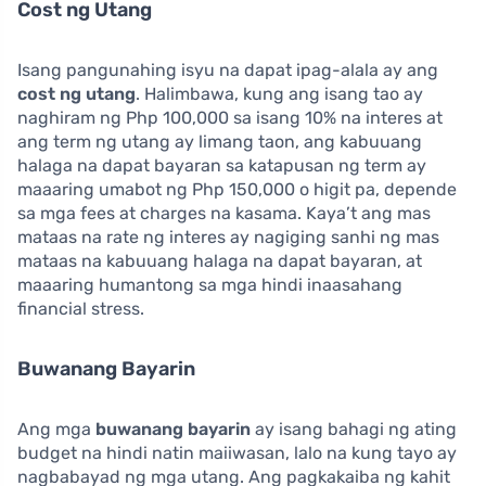
Cost ng Utang
Isang pangunahing isyu na dapat ipag-alala ay ang
cost ng utang
. Halimbawa, kung ang isang tao ay
naghiram ng Php 100,000 sa isang 10% na interes at
ang term ng utang ay limang taon, ang kabuuang
halaga na dapat bayaran sa katapusan ng term ay
maaaring umabot ng Php 150,000 o higit pa, depende
sa mga fees at charges na kasama. Kaya’t ang mas
mataas na rate ng interes ay nagiging sanhi ng mas
mataas na kabuuang halaga na dapat bayaran, at
maaaring humantong sa mga hindi inaasahang
financial stress.
Buwanang Bayarin
Ang mga
buwanang bayarin
ay isang bahagi ng ating
budget na hindi natin maiiwasan, lalo na kung tayo ay
nagbabayad ng mga utang. Ang pagkakaiba ng kahit