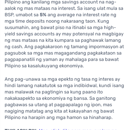
Pilipino ang kanilang mga savings account na nag-
aalok ng mas mataas na interest. Sa isang ulat mula sa
BSP, umabot sa
5%
ang average na interest rate ng
mga time deposits noong nakaraang taon. Kung
susumahin, ang bawat piso na itinabi sa mga high-
yield savings accounts ay may potensyal na magbigay
ng mas mataas na kita kumpara sa paghawak lamang
ng cash. Ang pagkakaroon ng tamang impormasyon at
pagsubok sa mga mas magagandang pagkakataon sa
pagpapanatili ng yaman ay mahalaga para sa bawat
Pilipino sa kasalukuyang ekonomiya.
Ang pag-unawa sa mga epekto ng tasa ng interes ay
hindi lamang nakatutok sa mga indibidwal, kundi isang
mas malawak na pagtingin sa kung paano ito
nakakaapekto sa ekonomiya ng bansa. Sa ganitong
pagbawas sa utang at pagpapalago ng ipon, mas
nagiging matatag ang kita at kakayahan ng bawat
Pilipino na harapin ang mga hamon sa hinaharap.