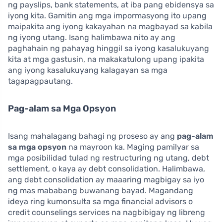
ng payslips, bank statements, at iba pang ebidensya sa
iyong kita. Gamitin ang mga impormasyong ito upang
maipakita ang iyong kakayahan na magbayad sa kabila
ng iyong utang. Isang halimbawa nito ay ang
paghahain ng pahayag hinggil sa iyong kasalukuyang
kita at mga gastusin, na makakatulong upang ipakita
ang iyong kasalukuyang kalagayan sa mga
tagapagpautang.
Pag-alam sa Mga Opsyon
Isang mahalagang bahagi ng proseso ay ang
pag-alam
sa mga opsyon
na mayroon ka. Maging pamilyar sa
mga posibilidad tulad ng restructuring ng utang, debt
settlement, o kaya ay debt consolidation. Halimbawa,
ang debt consolidation ay maaaring magbigay sa iyo
ng mas mababang buwanang bayad. Magandang
ideya ring kumonsulta sa mga financial advisors o
credit counselings services na nagbibigay ng libreng