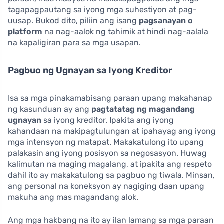
tagapagpautang sa iyong mga suhestiyon at pag-
uusap. Bukod dito, piliin ang isang
pagsanayan o
platform
na nag-aalok ng tahimik at hindi nag-aalala
na kapaligiran para sa mga usapan.
Pagbuo ng Ugnayan sa Iyong Kreditor
Isa sa mga pinakamabisang paraan upang makahanap
ng kasunduan ay ang
pagtatatag ng magandang
ugnayan
sa iyong kreditor. Ipakita ang iyong
kahandaan na makipagtulungan at ipahayag ang iyong
mga intensyon ng matapat. Makakatulong ito upang
palakasin ang iyong posisyon sa negosasyon. Huwag
kalimutan na maging magalang, at ipakita ang respeto
dahil ito ay makakatulong sa pagbuo ng tiwala. Minsan,
ang personal na koneksyon ay nagiging daan upang
makuha ang mas magandang alok.
Ang mga hakbang na ito ay ilan lamang sa mga paraan