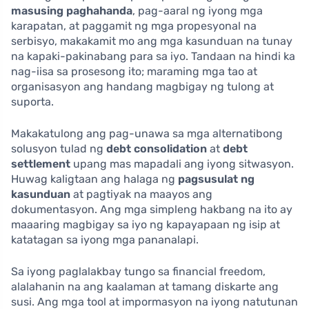
masusing paghahanda
, pag-aaral ng iyong mga
karapatan, at paggamit ng mga propesyonal na
serbisyo, makakamit mo ang mga kasunduan na tunay
na kapaki-pakinabang para sa iyo. Tandaan na hindi ka
nag-iisa sa prosesong ito; maraming mga tao at
organisasyon ang handang magbigay ng tulong at
suporta.
Makakatulong ang pag-unawa sa mga alternatibong
solusyon tulad ng
debt consolidation
at
debt
settlement
upang mas mapadali ang iyong sitwasyon.
Huwag kaligtaan ang halaga ng
pagsusulat ng
kasunduan
at pagtiyak na maayos ang
dokumentasyon. Ang mga simpleng hakbang na ito ay
maaaring magbigay sa iyo ng kapayapaan ng isip at
katatagan sa iyong mga pananalapi.
Sa iyong paglalakbay tungo sa financial freedom,
alalahanin na ang kaalaman at tamang diskarte ang
susi. Ang mga tool at impormasyon na iyong natutunan