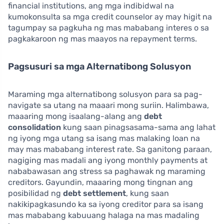
financial institutions, ang mga indibidwal na
kumokonsulta sa mga credit counselor ay may higit na
tagumpay sa pagkuha ng mas mababang interes o sa
pagkakaroon ng mas maayos na repayment terms.
Pagsusuri sa mga Alternatibong Solusyon
Maraming mga alternatibong solusyon para sa pag-
navigate sa utang na maaari mong suriin. Halimbawa,
maaaring mong isaalang-alang ang
debt
consolidation
kung saan pinagsasama-sama ang lahat
ng iyong mga utang sa isang mas malaking loan na
may mas mababang interest rate. Sa ganitong paraan,
nagiging mas madali ang iyong monthly payments at
nababawasan ang stress sa paghawak ng maraming
creditors. Gayundin, maaaring mong tingnan ang
posibilidad ng
debt settlement
, kung saan
nakikipagkasundo ka sa iyong creditor para sa isang
mas mababang kabuuang halaga na mas madaling