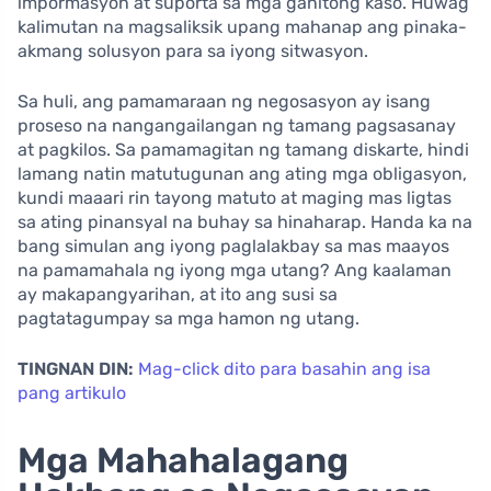
impormasyon at suporta sa mga ganitong kaso. Huwag
kalimutan na magsaliksik upang mahanap ang pinaka-
akmang solusyon para sa iyong sitwasyon.
Sa huli, ang pamamaraan ng negosasyon ay isang
proseso na nangangailangan ng tamang pagsasanay
at pagkilos. Sa pamamagitan ng tamang diskarte, hindi
lamang natin matutugunan ang ating mga obligasyon,
kundi maaari rin tayong matuto at maging mas ligtas
sa ating pinansyal na buhay sa hinaharap. Handa ka na
bang simulan ang iyong paglalakbay sa mas maayos
na pamamahala ng iyong mga utang? Ang kaalaman
ay makapangyarihan, at ito ang susi sa
pagtatagumpay sa mga hamon ng utang.
TINGNAN DIN:
Mag-click dito para basahin ang isa
pang artikulo
Mga Mahahalagang