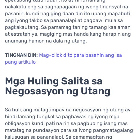
nakakatulong sa pagpapagaan ng iyong finansyal na
pasanin, kundi nagiging daan din ito upang mapabuti
ang iyong takbo sa pananalapi at pagbawi mula sa
pagkakautang. Sa pamamagitan ng tamang kaalaman
at estratehiya, magiging mas handa kang harapin ang
anumang hamon na dala ng utang.
TINGNAN DIN:
Mag-click dito para basahin ang isa
pang artikulo
Mga Huling Salita sa
Negosasyon ng Utang
Sa huli, ang matagumpay na negosasyon ng utang ay
hindi lamang tungkol sa pagbawas ng iyong mga
obligasyon kundi pati na rin sa pagbuo ng isang mas
matatag na pundasyon para sa iyong pangmatagalang
kalusugan sa pananalapi. Sa pamamagitan ng