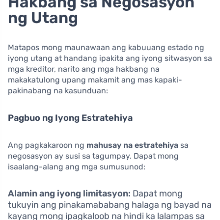
Hakbang sa Negosasyon
ng Utang
Matapos mong maunawaan ang kabuuang estado ng
iyong utang at handang ipakita ang iyong sitwasyon sa
mga kreditor, narito ang mga hakbang na
makakatulong upang makamit ang mas kapaki-
pakinabang na kasunduan:
Pagbuo ng Iyong Estratehiya
Ang pagkakaroon ng
mahusay na estratehiya
sa
negosasyon ay susi sa tagumpay. Dapat mong
isaalang-alang ang mga sumusunod:
Alamin ang iyong limitasyon:
Dapat mong
tukuyin ang pinakamababang halaga ng bayad na
kayang mong ipagkaloob na hindi ka lalampas sa