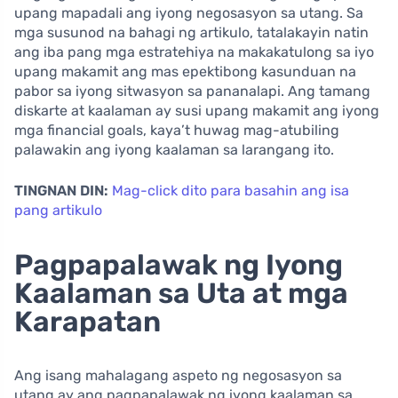
upang mapadali ang iyong negosasyon sa utang. Sa
mga susunod na bahagi ng artikulo, tatalakayin natin
ang iba pang mga estratehiya na makakatulong sa iyo
upang makamit ang mas epektibong kasunduan na
pabor sa iyong sitwasyon sa pananalapi. Ang tamang
diskarte at kaalaman ay susi upang makamit ang iyong
mga financial goals, kaya’t huwag mag-atubiling
palawakin ang iyong kaalaman sa larangang ito.
TINGNAN DIN:
Mag-click dito para basahin ang isa
pang artikulo
Pagpapalawak ng Iyong
Kaalaman sa Uta at mga
Karapatan
Ang isang mahalagang aspeto ng negosasyon sa
utang ay ang pagpapalawak ng iyong kaalaman sa