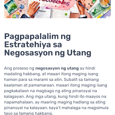
Pagpapalalim ng
Estratehiya sa
Negosasyon ng Utang
Ang proseso ng
negosasyon ng utang
ay hindi
madaling hakbang, at maaari itong maging isang
hamon para sa marami sa atin. Subalit sa tamang
kaalaman at pamamaraan, maaari itong maging isang
pagkakataon na magbago ng ating pinansyal na
kalagayan. Ang mga utang, kung hindi ito maayos na
napamahalaan, ay maaring maging hadlang sa ating
pinansyal na kalayaan, kaya’t mahalaga na magsimula
tayo sa tamang hakbang.