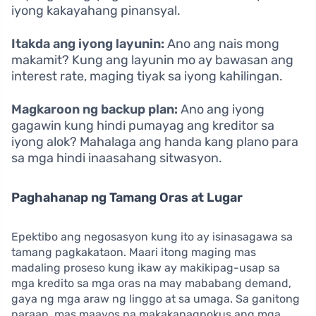
iyong kakayahang pinansyal.
Itakda ang iyong layunin:
Ano ang nais mong
makamit? Kung ang layunin mo ay bawasan ang
interest rate, maging tiyak sa iyong kahilingan.
Magkaroon ng backup plan:
Ano ang iyong
gagawin kung hindi pumayag ang kreditor sa
iyong alok? Mahalaga ang handa kang plano para
sa mga hindi inaasahang sitwasyon.
Paghahanap ng Tamang Oras at Lugar
Epektibo ang negosasyon kung ito ay isinasagawa sa
tamang pagkakataon. Maari itong maging mas
madaling proseso kung ikaw ay makikipag-usap sa
mga kredito sa mga oras na may mababang demand,
gaya ng mga araw ng linggo at sa umaga. Sa ganitong
paraan, mas maayos na makakapagpokus ang mga