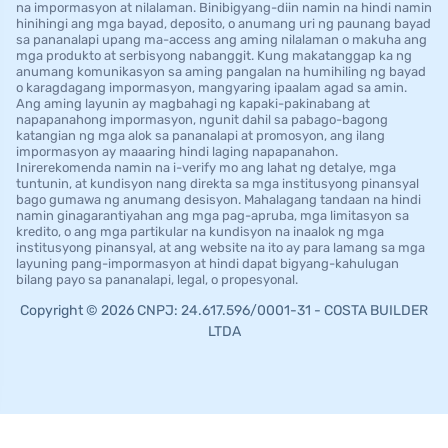
na impormasyon at nilalaman. Binibigyang-diin namin na hindi namin
hinihingi ang mga bayad, deposito, o anumang uri ng paunang bayad
sa pananalapi upang ma-access ang aming nilalaman o makuha ang
mga produkto at serbisyong nabanggit. Kung makatanggap ka ng
anumang komunikasyon sa aming pangalan na humihiling ng bayad
o karagdagang impormasyon, mangyaring ipaalam agad sa amin.
Ang aming layunin ay magbahagi ng kapaki-pakinabang at
napapanahong impormasyon, ngunit dahil sa pabago-bagong
katangian ng mga alok sa pananalapi at promosyon, ang ilang
impormasyon ay maaaring hindi laging napapanahon.
Inirerekomenda namin na i-verify mo ang lahat ng detalye, mga
tuntunin, at kundisyon nang direkta sa mga institusyong pinansyal
bago gumawa ng anumang desisyon. Mahalagang tandaan na hindi
namin ginagarantiyahan ang mga pag-apruba, mga limitasyon sa
kredito, o ang mga partikular na kundisyon na inaalok ng mga
institusyong pinansyal, at ang website na ito ay para lamang sa mga
layuning pang-impormasyon at hindi dapat bigyang-kahulugan
bilang payo sa pananalapi, legal, o propesyonal.
Copyright © 2026 CNPJ: 24.617.596/0001-31 - COSTA BUILDER
LTDA