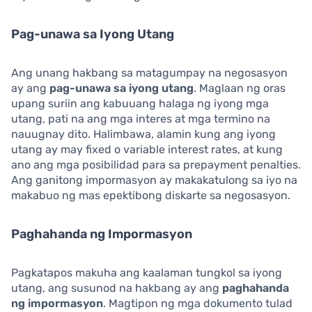
Pag-unawa sa Iyong Utang
Ang unang hakbang sa matagumpay na negosasyon
ay ang
pag-unawa sa iyong utang
. Maglaan ng oras
upang suriin ang kabuuang halaga ng iyong mga
utang, pati na ang mga interes at mga termino na
nauugnay dito. Halimbawa, alamin kung ang iyong
utang ay may fixed o variable interest rates, at kung
ano ang mga posibilidad para sa prepayment penalties.
Ang ganitong impormasyon ay makakatulong sa iyo na
makabuo ng mas epektibong diskarte sa negosasyon.
Paghahanda ng Impormasyon
Pagkatapos makuha ang kaalaman tungkol sa iyong
utang, ang susunod na hakbang ay ang
paghahanda
ng impormasyon
. Magtipon ng mga dokumento tulad