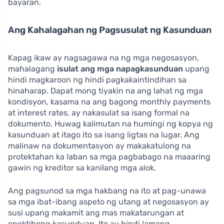
bayaran.
Ang Kahalagahan ng Pagsusulat ng Kasunduan
Kapag ikaw ay nagsagawa na ng mga negosasyon,
mahalagang
isulat ang mga napagkasunduan
upang
hindi magkaroon ng hindi pagkakaintindihan sa
hinaharap. Dapat mong tiyakin na ang lahat ng mga
kondisyon, kasama na ang bagong monthly payments
at interest rates, ay nakasulat sa isang formal na
dokumento. Huwag kalimutan na humingi ng kopya ng
kasunduan at itago ito sa isang ligtas na lugar. Ang
malinaw na dokumentasyon ay makakatulong na
protektahan ka laban sa mga pagbabago na maaaring
gawin ng kreditor sa kanilang mga alok.
Ang pagsunod sa mga hakbang na ito at pag-unawa
sa mga ibat-ibang aspeto ng utang at negosasyon ay
susi upang makamit ang mas makatarungan at
epektibong kasunduan. Ito ay hindi lamang