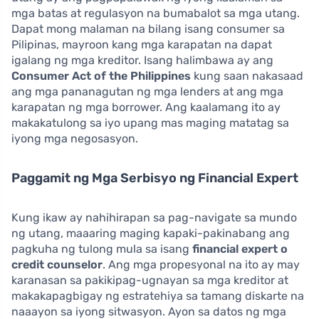
mga batas at regulasyon na bumabalot sa mga utang.
Dapat mong malaman na bilang isang consumer sa
Pilipinas, mayroon kang mga karapatan na dapat
igalang ng mga kreditor. Isang halimbawa ay ang
Consumer Act of the Philippines
kung saan nakasaad
ang mga pananagutan ng mga lenders at ang mga
karapatan ng mga borrower. Ang kaalamang ito ay
makakatulong sa iyo upang mas maging matatag sa
iyong mga negosasyon.
Paggamit ng Mga Serbisyo ng Financial Expert
Kung ikaw ay nahihirapan sa pag-navigate sa mundo
ng utang, maaaring maging kapaki-pakinabang ang
pagkuha ng tulong mula sa isang
financial expert o
credit counselor
. Ang mga propesyonal na ito ay may
karanasan sa pakikipag-ugnayan sa mga kreditor at
makakapagbigay ng estratehiya sa tamang diskarte na
naaayon sa iyong sitwasyon. Ayon sa datos ng mga