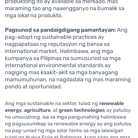
produktong ito ay available sa merkado, mas
maraming tao ang naaengganyo na bumalik sa
mga lokal na produkto.
Pagsunod sa pandaigdigang pamantayan:
Ang
pag-adopt ng sustainable practices ay
nagpapataas ng reputasyon ng bansa sa
international market. Halimbawa, ang mga
kumpanya sa Pilipinas na sumusunod sa mga
international environmental standards ay
nagiging mas kaakit-akit sa mga banyagang
mamumuhunan, na nagdadala ng mas maraming
pondo at oportunidad.
Ang mga sustainable na sektor, tulad ng
renewable
energy
,
agriculture
, at
green technologies
ay patuloy
na umuusbong. Isa sa mga pangunahing halimbawa
ng pagsusumikap sa renewable energy ay ang patuloy
na pag-unlad ng mga solar farms sa mga lalawigan
tulad ng Nueva Ecija at Batangas, kung saan ang mga