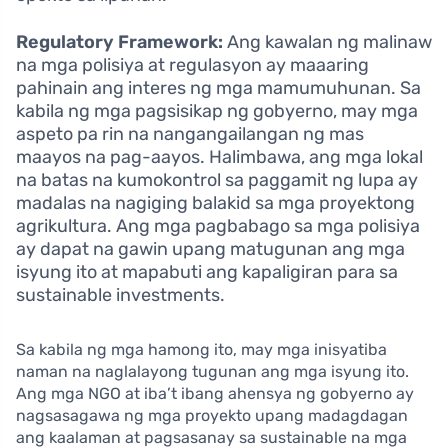
Regulatory Framework:
Ang kawalan ng malinaw
na mga polisiya at regulasyon ay maaaring
pahinain ang interes ng mga mamumuhunan. Sa
kabila ng mga pagsisikap ng gobyerno, may mga
aspeto pa rin na nangangailangan ng mas
maayos na pag-aayos. Halimbawa, ang mga lokal
na batas na kumokontrol sa paggamit ng lupa ay
madalas na nagiging balakid sa mga proyektong
agrikultura. Ang mga pagbabago sa mga polisiya
ay dapat na gawin upang matugunan ang mga
isyung ito at mapabuti ang kapaligiran para sa
sustainable investments.
Sa kabila ng mga hamong ito, may mga inisyatiba
naman na naglalayong tugunan ang mga isyung ito.
Ang mga NGO at iba’t ibang ahensya ng gobyerno ay
nagsasagawa ng mga proyekto upang madagdagan
ang kaalaman at pagsasanay sa sustainable na mga