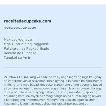
receitadecupcake.com
receitadecupcake.com
Makipag-ugnayan
Mga Tuntunin ng Paggamit
Patakaran sa Pagkapribado
Receita de Cupcake
Tungkol sa Amin
PAUNAWA LEGAL: Ang website na ito ay nagbibigay ng mga kaugnay
na impormasyon at nilalaman. Binibigyang-diin namin na hindi namin
hinihingi ang mga bayad, deposito, o anumang uri ng paunang bayad
sa pananalapi upang ma-access ang aming nilalaman o makuha ang
mga produkto at serbisyong nabanggit. Kung makatanggap ka ng
anumang komunikasyon sa aming pangalan na humihiling ng bayad
o karagdagang impormasyon, mangyaring ipaalam agad sa amin.
Ang aming layunin ay magbahagi ng kapaki-pakinabang at