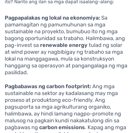
ito? Narito ang ilan sa mga dapat isaalang-alang:
Pagpapalakas ng lokal na ekonomiya:
Sa
pamamagitan ng pamumuhunan sa mga
sustainable na proyekto, bumubuo ito ng mga
bagong oportunidad sa trabaho. Halimbawa, ang
pag-invest sa
renewable energy
tulad ng solar
at wind power ay nagbibigay ng trabaho sa mga
lokal na manggagawa, mula sa konstruksyon
hanggang sa operasyon at pangangalaga ng mga
pasilidad.
Pagbabawas ng carbon footprint:
Ang mga
sustainable na sektor ay kadalasang may mga
proseso at produktong eco-friendly. Ang
pagsuporta sa mga agrikulturang organiko,
halimbawa, ay hindi lamang nagpo-promote ng
malusog na pagkain kundi nakakatulong din sa
pagbawas ng
carbon emissions
. Kapag ang mga