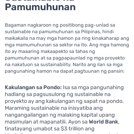
Pamumuhunan
Bagaman nagkaroon ng positibong pag-unlad sa
sustainable na pamumuhunan sa Pilipinas, hindi
maikakaila na may mga hamon pa ring kinakaharap ang
mga mamumuhunan sa sektor na ito. Ang mga hamong
ito ay maaaring makaapekto sa tahas ng
pamumuhunan at sa pagpapaunlad ng mga proyekto
na nakatuon sa sustainability. Narito ang ilan sa mga
pangunahing hamon na dapat pagtuunan ng pansin:
Kakulangan sa Pondo:
Isa sa mga pangunahing
hadlang sa pagsusulong ng sustainable na
proyekto ay ang kakulangan ng sapat na pondo.
Maraming sustainable na inisyatiba ang
nangangailangan ng malaking kapital upang
masimulan at mapanatili. Ayon sa
World Bank
,
tinatayang umabot sa $3 trillion ang