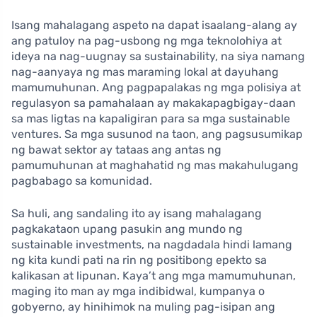
Isang mahalagang aspeto na dapat isaalang-alang ay
ang patuloy na pag-usbong ng mga teknolohiya at
ideya na nag-uugnay sa sustainability, na siya namang
nag-aanyaya ng mas maraming lokal at dayuhang
mamumuhunan. Ang pagpapalakas ng mga polisiya at
regulasyon sa pamahalaan ay makakapagbigay-daan
sa mas ligtas na kapaligiran para sa mga sustainable
ventures. Sa mga susunod na taon, ang pagsusumikap
ng bawat sektor ay tataas ang antas ng
pamumuhunan at maghahatid ng mas makahulugang
pagbabago sa komunidad.
Sa huli, ang sandaling ito ay isang mahalagang
pagkakataon upang pasukin ang mundo ng
sustainable investments, na nagdadala hindi lamang
ng kita kundi pati na rin ng positibong epekto sa
kalikasan at lipunan. Kaya’t ang mga mamumuhunan,
maging ito man ay mga indibidwal, kumpanya o
gobyerno, ay hinihimok na muling pag-isipan ang