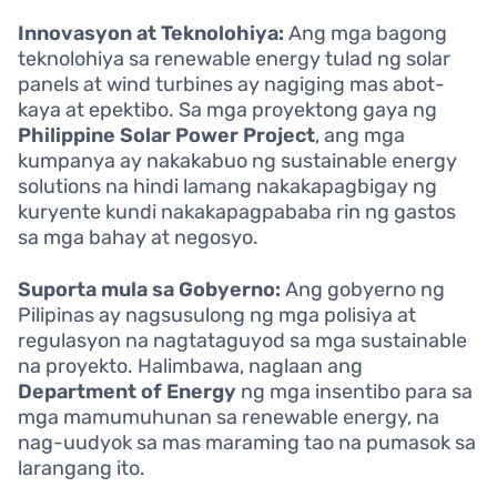
Innovasyon at Teknolohiya:
Ang mga bagong
teknolohiya sa renewable energy tulad ng solar
panels at wind turbines ay nagiging mas abot-
kaya at epektibo. Sa mga proyektong gaya ng
Philippine Solar Power Project
, ang mga
kumpanya ay nakakabuo ng sustainable energy
solutions na hindi lamang nakakapagbigay ng
kuryente kundi nakakapagpababa rin ng gastos
sa mga bahay at negosyo.
Suporta mula sa Gobyerno:
Ang gobyerno ng
Pilipinas ay nagsusulong ng mga polisiya at
regulasyon na nagtataguyod sa mga sustainable
na proyekto. Halimbawa, naglaan ang
Department of Energy
ng mga insentibo para sa
mga mamumuhunan sa renewable energy, na
nag-uudyok sa mas maraming tao na pumasok sa
larangang ito.