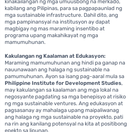
kinakailangan ng mga umuusbong na merkado,
kabilang ang Pilipinas, para sa pagpapaunlad ng
mga sustainable infrastructure. Dahil dito, ang
mga pampinansyal na institusyon ay dapat
magbigay ng mas maraming insentibo at
programa upang makahikayat ng mga
mamumuhunan.
Kakulangan ng Kaalaman at Edukasyon:
Maraming mamumuhunan ang hindi pa ganap na
nauunawaan ang halaga ng sustainable na
pamumuhunan. Ayon sa isang pag-aaral mula sa
Philippine Institute for Development Studies
,
may kakulangan sa kaalaman ang mga lokal na
negosyante pagdating sa mga benepisyo at risiko
ng mga sustainable ventures. Ang edukasyon at
pagsasanay ay mahalaga upang maipaliwanag
ang halaga ng mga sustainable na proyekto, pati
na rin ang kanilang potensyal na kita at positibong
epekto sa lipunan.