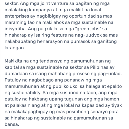
sektor. Ang mga joint venture sa pagitan ng mga
malalaking kumpanya at mga maliliit na local
enterprises ay nagbibigay ng oportunidad sa mas
maraming tao na makilahok sa mga sustainable na
inisyatiba. Ang pagkilala sa mga “green jobs” sa
hinaharap ay isa ring feature na nag-uudyok sa mas
nakababatang henerasyon na pumasok sa ganitong
larangan.
Makikita na ang tendensya ng pamumuhunan ng
kapital sa mga sustainable na sektor sa Pilipinas ay
dumadaan sa isang mahabang proseso ng pag-unlad.
Patuloy na nagbabago ang pananaw ng mga
mamumuhunan at ng publiko ukol sa halaga at epekto
ng sustainability. Sa mga susunod na taon, ang mga
patuloy na hakbang upang tugunan ang mga hamon
at palakasin ang ating mga lokal na kapasidad ay tiyak
na makakapagbigay ng mas positibong senaryo para
sa hinaharap ng sustainable na pamumuhunan sa
bansa.