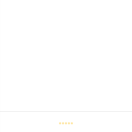
⭐⭐⭐⭐⭐