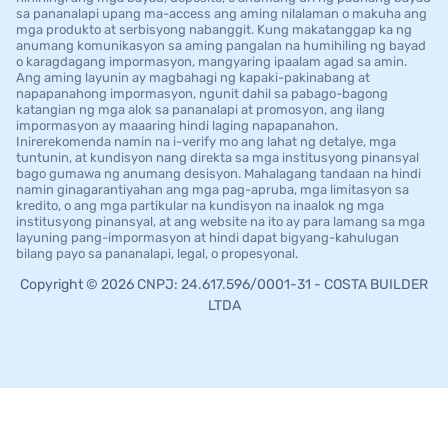
sa pananalapi upang ma-access ang aming nilalaman o makuha ang
mga produkto at serbisyong nabanggit. Kung makatanggap ka ng
anumang komunikasyon sa aming pangalan na humihiling ng bayad
o karagdagang impormasyon, mangyaring ipaalam agad sa amin.
Ang aming layunin ay magbahagi ng kapaki-pakinabang at
napapanahong impormasyon, ngunit dahil sa pabago-bagong
katangian ng mga alok sa pananalapi at promosyon, ang ilang
impormasyon ay maaaring hindi laging napapanahon.
Inirerekomenda namin na i-verify mo ang lahat ng detalye, mga
tuntunin, at kundisyon nang direkta sa mga institusyong pinansyal
bago gumawa ng anumang desisyon. Mahalagang tandaan na hindi
namin ginagarantiyahan ang mga pag-apruba, mga limitasyon sa
kredito, o ang mga partikular na kundisyon na inaalok ng mga
institusyong pinansyal, at ang website na ito ay para lamang sa mga
layuning pang-impormasyon at hindi dapat bigyang-kahulugan
bilang payo sa pananalapi, legal, o propesyonal.
Copyright © 2026 CNPJ: 24.617.596/0001-31 - COSTA BUILDER
LTDA