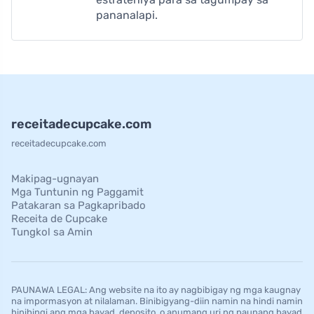
pananalapi.
receitadecupcake.com
receitadecupcake.com
Makipag-ugnayan
Mga Tuntunin ng Paggamit
Patakaran sa Pagkapribado
Receita de Cupcake
Tungkol sa Amin
PAUNAWA LEGAL: Ang website na ito ay nagbibigay ng mga kaugnay
na impormasyon at nilalaman. Binibigyang-diin namin na hindi namin
hinihingi ang mga bayad, deposito, o anumang uri ng paunang bayad