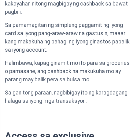
kakayahan nitong magbigay ng cashback sa bawat
pagbili.
Sa pamamagitan ng simpleng paggamit ng iyong
card sa iyong pang-araw-araw na gastusin, maaari
kang makakuha ng bahagi ng iyong ginastos pabalik
sa iyong account.
Halimbawa, kapag ginamit mo ito para sa groceries
o pamasahe, ang cashback na makukuha mo ay
parang may balik pera sa bulsa mo.
Sa ganitong paraan, nagbibigay ito ng karagdagang
halaga sa iyong mga transaksyon.
Access sa exclusive