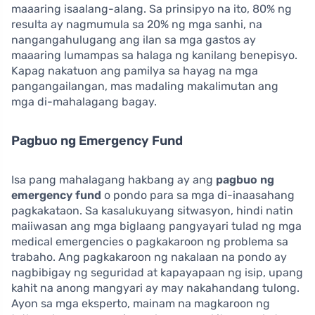
maaaring isaalang-alang. Sa prinsipyo na ito, 80% ng
resulta ay nagmumula sa 20% ng mga sanhi, na
nangangahulugang ang ilan sa mga gastos ay
maaaring lumampas sa halaga ng kanilang benepisyo.
Kapag nakatuon ang pamilya sa hayag na mga
pangangailangan, mas madaling makalimutan ang
mga di-mahalagang bagay.
Pagbuo ng Emergency Fund
Isa pang mahalagang hakbang ay ang
pagbuo ng
emergency fund
o pondo para sa mga di-inaasahang
pagkakataon. Sa kasalukuyang sitwasyon, hindi natin
maiiwasan ang mga biglaang pangyayari tulad ng mga
medical emergencies o pagkakaroon ng problema sa
trabaho. Ang pagkakaroon ng nakalaan na pondo ay
nagbibigay ng seguridad at kapayapaan ng isip, upang
kahit na anong mangyari ay may nakahandang tulong.
Ayon sa mga eksperto, mainam na magkaroon ng