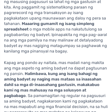
ng masusing pagsusuri sa lahat ng mga gastusin at
kita. Ang paggamit ng sistematikong paraan ng
pagrerecord ng mga transaksyon ay isang
pagkakataon upang maunawaan ang daloy ng pera sa
tahanan.
Maaaring gumamit ng isang simpleng
spreadsheet
o mga mobile apps na nakatutulong sa
pagbabantay ng badyet. Ipinapakita ng mga pag-aaral
na ang mga pamilya na may malinaw at detalyadong
badyet ay mas nagiging matagumpay sa paghawak ng
kanilang mga pinansyal na bagay.
Kapag ang pondo ay naitala, mas madali nang makita
ang mga aspeto ng aming badyet na dapat pagtuunan
ng pansin.
Halimbawa, kung ang isang bahagi ng
aming badyet ay naging mas mataas sa inaasahan
dahil sa mga di-inaasahang gastusin, makakabuo
kami ng mas mahusay na mga solusyon at
pagbabago
. Sa pamamagitan ng regular na pagsusuri
sa aming badyet, nagkakaroon kami ng pagkakataon
na mas mapabuti ang mga financial decision, na sa huli