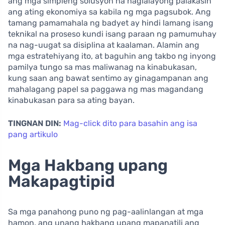
ang mga simpleng solusyon na naglalayong palakasin
ang ating ekonomiya sa kabila ng mga pagsubok. Ang
tamang pamamahala ng badyet ay hindi lamang isang
teknikal na proseso kundi isang paraan ng pamumuhay
na nag-uugat sa disiplina at kaalaman. Alamin ang
mga estratehiyang ito, at baguhin ang takbo ng inyong
pamilya tungo sa mas maliwanag na kinabukasan,
kung saan ang bawat sentimo ay ginagampanan ang
mahalagang papel sa paggawa ng mas magandang
kinabukasan para sa ating bayan.
TINGNAN DIN:
Mag-click dito para basahin ang isa
pang artikulo
Mga Hakbang upang
Makapagtipid
Sa mga panahong puno ng pag-aalinlangan at mga
hamon, ang unang hakbang upang mapanatili ang