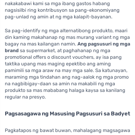
nakakabawi kami sa mga ibang gastos habang
nagsisilbi ring kontribusyon sa pang-ekonomiyang
pag-unlad ng amin at ng mga kalapit-bayanan.
Sa pag-identify ng mga alternatibong produkto, maari
din kaming makahanap ng mas murang variant ng mga
bagay na mas kailangan namin.
Ang pagsusuri ng mga
brand
sa supermarket, at paghahanap ng mga
promotional offers o discount vouchers, ay isa pang
taktika upang mas maging epektibo ang aming
pamimili sa mga araw na may mga sale. Sa katunayan,
maraming mga tindahan ang nag-aalok ng mga promo
na nagbibigay-daan sa amin na makabili ng mga
produkto sa mas mababang halaga kaysa sa kanilang
regular na presyo.
Pagsasagawa ng Masusing Pagsusuri sa Badyet
Pagkatapos ng bawat buwan, mahalagang magsagawa