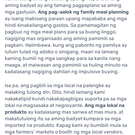
aming badyet ay ang tamang pagpaplano sa aming
mga gastusin.
Ang pag-aalok ng family meal planning
ay isang mabisang paraan upang mapababa ang mga
hindi kinakailangang gastos. Sa pamamagitan ng
pagbuo ng mga meal plans para sa buong linggo,
nagiging mas organisado ang aming pamimili sa
pagkain. Halimbawa, kung ang paborito ng pamilya ay
lutuin tulad ng adobo o sinigang, maari na lamang
kaming bumili ng mga sangkap para sa kanila nang
maaga, at maiwasan ang pamimili sa huling minuto na
kadalasang nagiging dahilan ng impulsive buying.
Isa pa, ang pagbili sa mga local na palengke ay
malaking tulong din. Dito, hindi lamang kami
nakakatipid kundi nakakapagbigay suporta pa sa mga
lokal na magsasaka at negosyante.
Ang mga lokal na
produkto
ay kadalasang mas sariwa at mas mura, at
makatutulong ito sa aming badyet kumpara sa mga
imported na produkto. Kapag kami ay bumibili mula sa
mga farmers’ markets o booth ng mga local vendors,