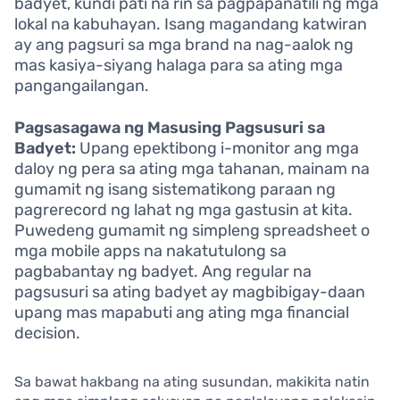
badyet, kundi pati na rin sa pagpapanatili ng mga
lokal na kabuhayan. Isang magandang katwiran
ay ang pagsuri sa mga brand na nag-aalok ng
mas kasiya-siyang halaga para sa ating mga
pangangailangan.
Pagsasagawa ng Masusing Pagsusuri sa
Badyet:
Upang epektibong i-monitor ang mga
daloy ng pera sa ating mga tahanan, mainam na
gumamit ng isang sistematikong paraan ng
pagrerecord ng lahat ng mga gastusin at kita.
Puwedeng gumamit ng simpleng spreadsheet o
mga mobile apps na nakatutulong sa
pagbabantay ng badyet. Ang regular na
pagsusuri sa ating badyet ay magbibigay-daan
upang mas mapabuti ang ating mga financial
decision.
Sa bawat hakbang na ating susundan, makikita natin