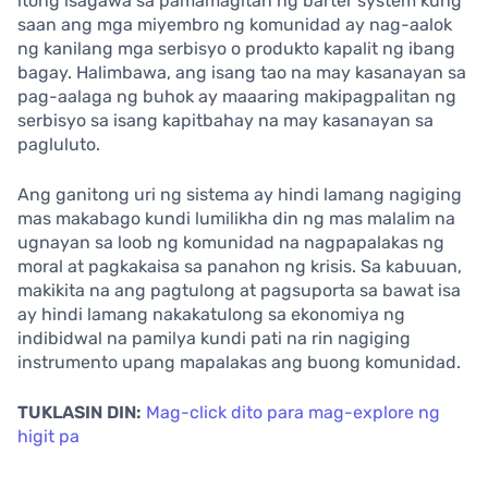
itong isagawa sa pamamagitan ng barter system kung
saan ang mga miyembro ng komunidad ay nag-aalok
ng kanilang mga serbisyo o produkto kapalit ng ibang
bagay. Halimbawa, ang isang tao na may kasanayan sa
pag-aalaga ng buhok ay maaaring makipagpalitan ng
serbisyo sa isang kapitbahay na may kasanayan sa
pagluluto.
Ang ganitong uri ng sistema ay hindi lamang nagiging
mas makabago kundi lumilikha din ng mas malalim na
ugnayan sa loob ng komunidad na nagpapalakas ng
moral at pagkakaisa sa panahon ng krisis. Sa kabuuan,
makikita na ang pagtulong at pagsuporta sa bawat isa
ay hindi lamang nakakatulong sa ekonomiya ng
indibidwal na pamilya kundi pati na rin nagiging
instrumento upang mapalakas ang buong komunidad.
TUKLASIN DIN:
Mag-click dito para mag-explore ng
higit pa