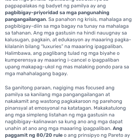
pagpapalakas ng badyet ng pamilya ay ang
pagbibigay-priyoridad sa mga pangunahing
pangangailangan
. Sa panahon ng krisis, mahalaga ang
pagbibigay-diin sa mga bagay na tunay na mahalaga
sa tahanan. Ang mga gastusin na hindi nauugnay sa
kalusugan, pagkain, at edukasyon ay maaaring pagka-
kilalanin bilang “luxuries” na maaaring ipagpaliban.
Halimbawa, ang paglibang tulad ng mga biyahe o
kumperensya ay maaaring i-cancel o ipagpaliban
upang makapag-ukol ng mas malaking pondo para sa
mga mahahalagang bagay.
Sa ganitong paraan, nagiging mas focused ang
pamilya sa kanilang mga pangangailangan at
nakakamit ang wastong pagkakaroon ng parehong
pinansyal at emosyonal na katatagan. Makakatulong
ang mga simpleng listahan ng mga gastusin na
nagbibigay-kalinawan sa kung ano ang mga dapat
unahin at ano ang mga maaaring ipagpaliban.
Ang
paggamit ng 80/20 rule
o ang prinsipyo ng Pareto ay