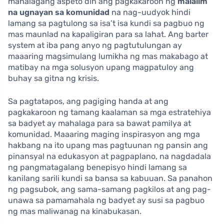
mahalagang aspeto din ang pagkakaroon ng
malalim
na ugnayan sa komunidad
na nag-uudyok hindi
lamang sa pagtulong sa isa’t isa kundi sa pagbuo ng
mas maunlad na kapaligiran para sa lahat. Ang barter
system at iba pang anyo ng pagtutulungan ay
maaaring magsimulang lumikha ng mas makabago at
matibay na mga solusyon upang magpatuloy ang
buhay sa gitna ng krisis.
Sa pagtatapos, ang pagiging handa at ang
pagkakaroon ng tamang kaalaman sa mga estratehiya
sa badyet ay mahalaga para sa bawat pamilya at
komunidad. Maaaring maging inspirasyon ang mga
hakbang na ito upang mas pagtuunan ng pansin ang
pinansyal na edukasyon at pagpaplano, na nagdadala
ng pangmatagalang benepisyo hindi lamang sa
kanilang sarili kundi sa bansa sa kabuuan. Sa panahon
ng pagsubok, ang sama-samang pagkilos at ang pag-
unawa sa pamamahala ng badyet ay susi sa pagbuo
ng mas maliwanag na kinabukasan.