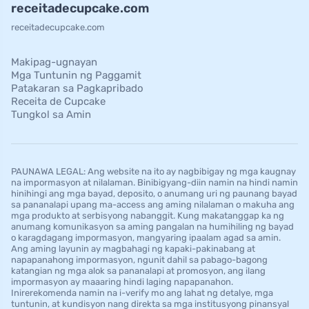
receitadecupcake.com
receitadecupcake.com
Makipag-ugnayan
Mga Tuntunin ng Paggamit
Patakaran sa Pagkapribado
Receita de Cupcake
Tungkol sa Amin
PAUNAWA LEGAL: Ang website na ito ay nagbibigay ng mga kaugnay
na impormasyon at nilalaman. Binibigyang-diin namin na hindi namin
hinihingi ang mga bayad, deposito, o anumang uri ng paunang bayad
sa pananalapi upang ma-access ang aming nilalaman o makuha ang
mga produkto at serbisyong nabanggit. Kung makatanggap ka ng
anumang komunikasyon sa aming pangalan na humihiling ng bayad
o karagdagang impormasyon, mangyaring ipaalam agad sa amin.
Ang aming layunin ay magbahagi ng kapaki-pakinabang at
napapanahong impormasyon, ngunit dahil sa pabago-bagong
katangian ng mga alok sa pananalapi at promosyon, ang ilang
impormasyon ay maaaring hindi laging napapanahon.
Inirerekomenda namin na i-verify mo ang lahat ng detalye, mga
tuntunin, at kundisyon nang direkta sa mga institusyong pinansyal