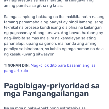
ay nagreresulta sa mas matatag na kalagayan ng
aming pamilya sa gitna ng krisis.
Sa mga simpleng hakbang na ito, makikita natin na ang
tamang pamamahala ng badyet ay hindi lamang isang
teknikal na proseso kundi isang disiplina na kailangan
ng pagsasanay at pag-unawa. Ang bawat hakbang ay
nag-iimbita sa mas malalim na kamalayan sa ating
pananalapi, upang sa ganon, maihanda ang aming
pamilya sa hinaharap, sa kabila ng mga hamon na dala
ng kasalukuyang sitwasyon.
TINGNAN DIN:
Mag-click dito para basahin ang isa
pang artikulo
Pagbibigay-priyoridad sa
mga Pangangailangan
Isa sa mga pinaka-epektibong estratehiya sa