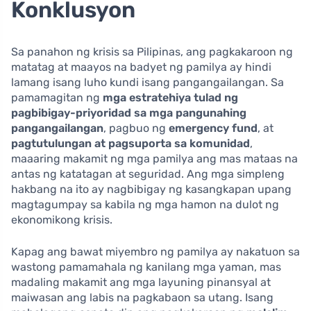
Konklusyon
Sa panahon ng krisis sa Pilipinas, ang pagkakaroon ng
matatag at maayos na badyet ng pamilya ay hindi
lamang isang luho kundi isang pangangailangan. Sa
pamamagitan ng
mga estratehiya tulad ng
pagbibigay-priyoridad sa mga pangunahing
pangangailangan
, pagbuo ng
emergency fund
, at
pagtutulungan at pagsuporta sa komunidad
,
maaaring makamit ng mga pamilya ang mas mataas na
antas ng katatagan at seguridad. Ang mga simpleng
hakbang na ito ay nagbibigay ng kasangkapan upang
magtagumpay sa kabila ng mga hamon na dulot ng
ekonomikong krisis.
Kapag ang bawat miyembro ng pamilya ay nakatuon sa
wastong pamamahala ng kanilang mga yaman, mas
madaling makamit ang mga layuning pinansyal at
maiwasan ang labis na pagkabaon sa utang. Isang