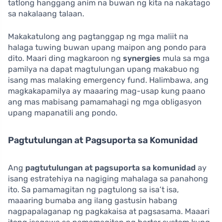
tatlong hanggang anim na buwan ng kita na nakatago
sa nakalaang talaan.
Makakatulong ang pagtanggap ng mga maliit na
halaga tuwing buwan upang maipon ang pondo para
dito. Maari ding magkaroon ng
synergies
mula sa mga
pamilya na dapat magtulungan upang makabuo ng
isang mas malaking emergency fund. Halimbawa, ang
magkakapamilya ay maaaring mag-usap kung paano
ang mas mabisang pamamahagi ng mga obligasyon
upang mapanatili ang pondo.
Pagtutulungan at Pagsuporta sa Komunidad
Ang
pagtutulungan at pagsuporta sa komunidad
ay
isang estratehiya na nagiging mahalaga sa panahong
ito. Sa pamamagitan ng pagtulong sa isa’t isa,
maaaring bumaba ang ilang gastusin habang
nagpapalaganap ng pagkakaisa at pagsasama. Maaari