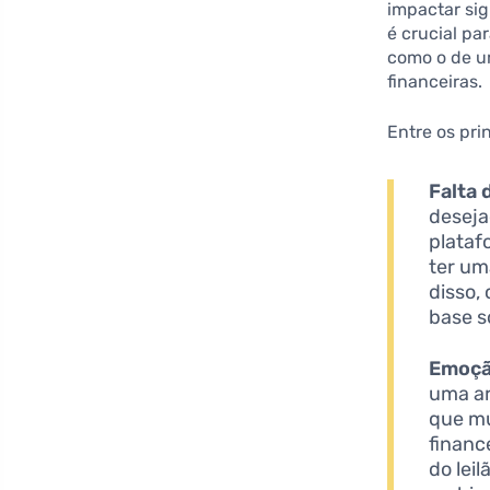
impactar sig
é crucial p
como o de um
financeiras.
Entre os pri
Falta 
deseja
plataf
ter um
disso,
base s
Emoção
uma ar
que mu
financ
do lei