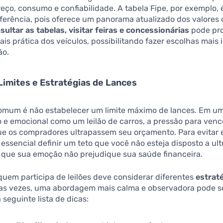
eço, consumo e confiabilidade. A tabela Fipe, por exemplo,
ferência, pois oferece um panorama atualizado dos valores
ultar as tabelas, visitar feiras e concessionárias
pode pro
is prática dos veículos, possibilitando fazer escolhas mais
ão.
Limites e Estratégias de Lances
comum é não estabelecer um limite máximo de lances. Em u
 e emocional como um leilão de carros, a pressão para ven
ue os compradores ultrapassem seu orçamento. Para evitar 
 essencial definir um teto que você não esteja disposto a ult
e que sua emoção não prejudique sua saúde financeira.
quem participa de leilões deve considerar diferentes
estrat
tas vezes, uma abordagem mais calma e observadora pode s
a seguinte lista de dicas: