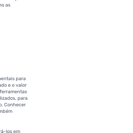
mo as
entais para
do e o valor
e ferramentas
lizados, para
vo. Conhecer
também
rá-los em