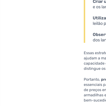
Criar 
e os la
Utiliz
leilão
Obser
dos la
Essas estra
ajudam a man
capacidade d
distingue o
Portanto,
pr
essenciais 
de preços em
armadilhas 
bem-sucedid