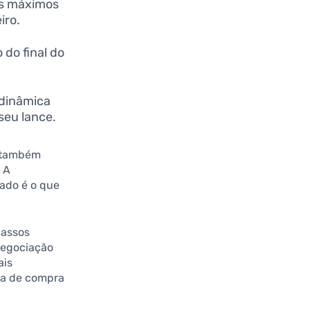
os máximos
iro.
 do final do
 dinâmica
seu lance.
s também
 A
jado é o que
passos
negociação
ais
ia de compra