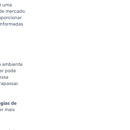
 é uma
 de mercado.
porcionar
 informadas
m ambiente
cer pode
essa
rapassar.
égias de
er mais