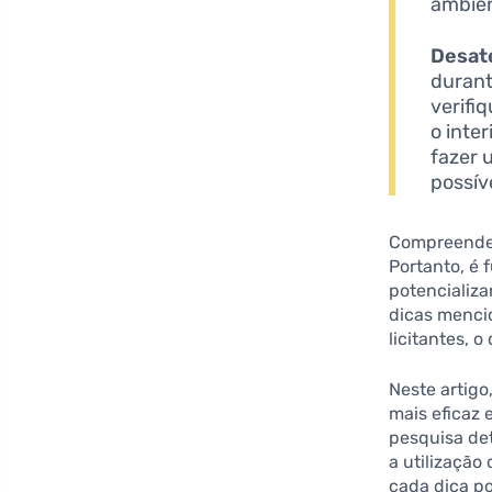
ambie
Desat
durant
verifi
o inte
fazer 
possív
Compreender 
Portanto, é
potencializa
dicas menci
licitantes, 
Neste artig
mais eficaz 
pesquisa det
a utilização
cada dica p