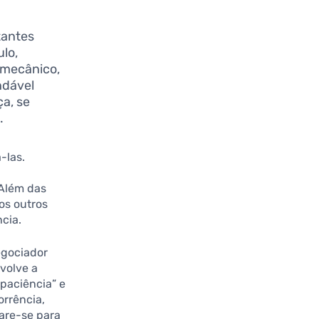
tantes
ulo,
 mecânico,
ndável
a, se
.
-las.
 Além das
os outros
ncia.
egociador
volve a
“paciência” e
orrência,
are-se para