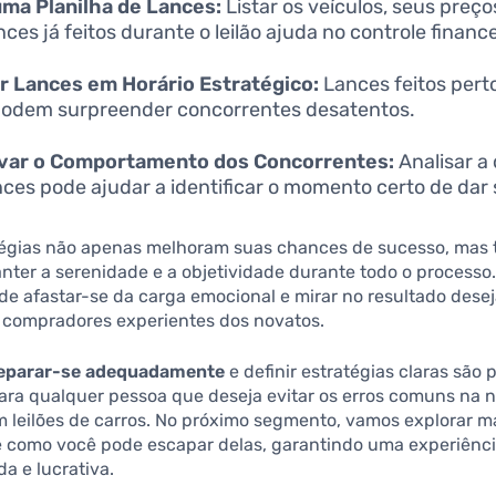
uma Planilha de Lances:
Listar os veículos, seus preç
nces já feitos durante o leilão ajuda no controle finance
ar Lances em Horário Estratégico:
Lances feitos perto
 podem surpreender concorrentes desatentos.
var o Comportamento dos Concorrentes:
Analisar a
nces pode ajudar a identificar o momento certo de dar 
tégias não apenas melhoram suas chances de sucesso, ma
ter a serenidade e a objetividade durante todo o processo.
e afastar-se da carga emocional e mirar no resultado dese
s compradores experientes dos novatos.
eparar-se adequadamente
e definir estratégias claras são 
para qualquer pessoa que deseja evitar os erros comuns na 
 leilões de carros. No próximo segmento, vamos explorar m
e como você pode escapar delas, garantindo uma experiênc
a e lucrativa.