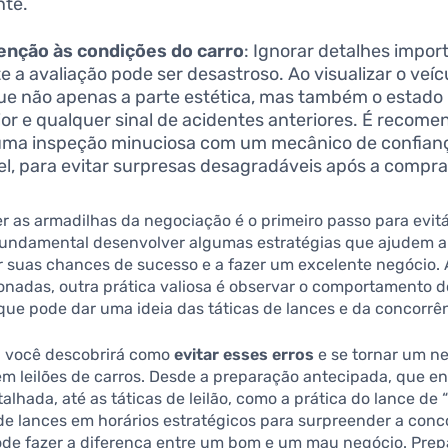
nte.
enção às condições do carro
: Ignorar detalhes impor
e a avaliação pode ser desastroso. Ao visualizar o veíc
que não apenas a parte estética, mas também o estado
rior e qualquer sinal de acidentes anteriores. É recome
uma inspeção minuciosa com um mecânico de confianç
el, para evitar surpresas desagradáveis após a compra
as armadilhas da negociação é o primeiro passo para evitá
 fundamental desenvolver algumas estratégias que ajudem a
r suas chances de sucesso e a fazer um excelente negócio.
onadas, outra prática valiosa é observar o comportamento d
o que pode dar uma ideia das táticas de lances e da concorrê
o, você descobrirá como
evitar esses erros
e se tornar um n
em leilões de carros. Desde a preparação antecipada, que en
alhada, até as táticas de leilão, como a prática do lance de 
 de lances em horários estratégicos para surpreender a conc
ode fazer a diferença entre um bom e um mau negócio. Prep