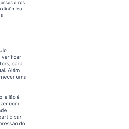
 esses erros
o dinâmico
as
ulo
verificar
tors, para
al. Além
ornecer uma
 leilão é
azer com
ade
participar
 pressão do