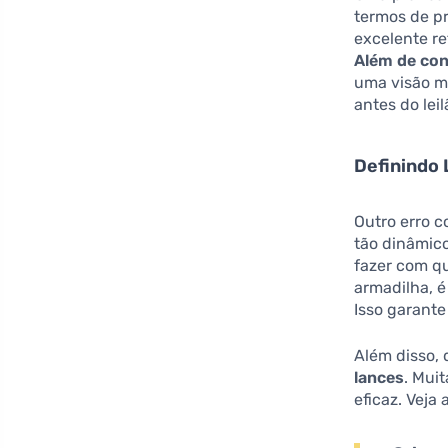
termos de pr
excelente re
Além de cons
uma visão ma
antes do leil
Definindo 
Outro erro 
tão dinâmico
fazer com q
armadilha, é
Isso garant
Além disso, 
lances
. Mui
eficaz. Veja 