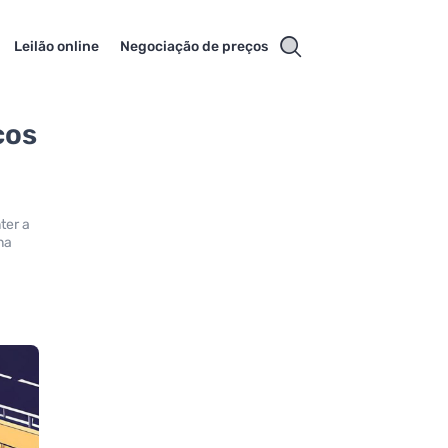
Leilão online
Negociação de preços
ços
ter a
na