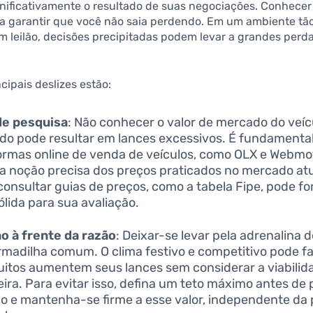
nificativamente o resultado de suas negociações. Conhecer
ara garantir que você não saia perdendo. Em um ambiente tã
 leilão, decisões precipitadas podem levar a grandes perd
ncipais deslizes estão:
de pesquisa
: Não conhecer o valor de mercado do veíc
do pode resultar em lances excessivos. É fundamental 
ormas online de venda de veículos, como OLX e Webmo
a noção precisa dos preços praticados no mercado atu
 consultar guias de preços, como a tabela Fipe, pode f
ólida para sua avaliação.
 à frente da razão
: Deixar-se levar pela adrenalina do
madilha comum. O clima festivo e competitivo pode f
itos aumentem seus lances sem considerar a viabilid
eira. Para evitar isso, defina um teto máximo antes de 
lão e mantenha-se firme a esse valor, independente da