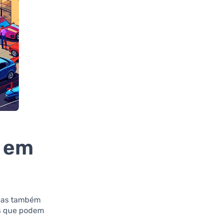
o em
 mas também
s
que podem