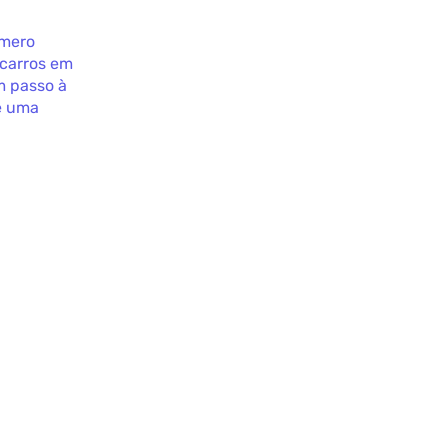
 mero
 carros em
m passo à
e uma