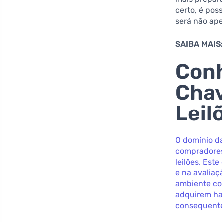
certo, é pos
será não ap
SAIBA MAIS
Conh
Chav
Leil
O domínio d
compradores
leilões. Es
e na avaliaç
ambiente co
adquirem hab
consequente