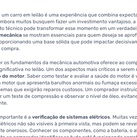
 um carro em leilão é uma experiência que combina expecta
Embora muitos busquem fazer um investimento vantajoso, a 
o técnico pode transformar esse momento em um verdadeir
 mecânica
se mostram essenciais para quem deseja se apro
roporcionando uma base sólida que pode impactar decisiva
a compra.
 os fundamentos da mecânica automotiva oferece ao com
nificativa no leilão. Um dos aspectos mais críticos a serem
o do motor
. Saber como testar e avaliar a saúde do motor é v
 motor que apresenta barulhos anormais ou fumaça excess
blemas que exigirão reparos custosos. Um comprador instruí
ar um teste de compressão e observar o nível de óleo, evita
nte.
importante é a
verificação de sistemas elétricos
. Muitas vez
étricos não são visíveis à primeira vista, mas podem se reve
e onerosos. Conhecer os componentes, como a bateria, o al