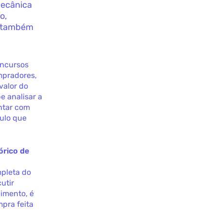
ecânica
o,
s também
oncursos
mpradores,
valor do
e analisar a
ntar com
culo que
órico de
mpleta do
utir
imento, é
mpra feita