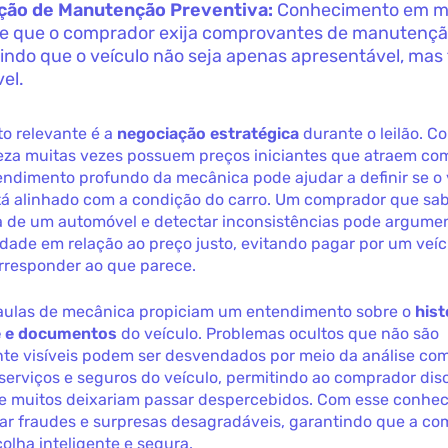
ação de Manutenção Preventiva:
Conhecimento em m
e que o comprador exija comprovantes de manutençã
indo que o veículo não seja apenas apresentável, ma
vel.
to relevante é a
negociação estratégica
durante o leilão. C
eza muitas vezes possuem preços iniciantes que atraem co
ndimento profundo da mecânica pode ajudar a definir se o 
tá alinhado com a condição do carro. Um comprador que sab
ca de um automóvel e detectar inconsistências pode argume
dade em relação ao preço justo, evitando pagar por um veí
rresponder ao que parece.
 aulas de mecânica propiciam um entendimento sobre o
hist
e e documentos
do veículo. Problemas ocultos que não são
te visíveis podem ser desvendados por meio da análise co
 serviços e seguros do veículo, permitindo ao comprador disc
e muitos deixariam passar despercebidos. Com esse conhec
tar fraudes e surpresas desagradáveis, garantindo que a co
olha inteligente e segura.