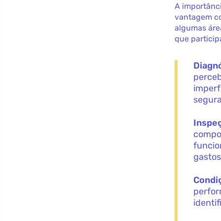
A importânci
vantagem com
algumas áre
que particip
Diagnó
perceb
imperf
segura
Inspe
compon
funcio
gastos
Condi
perfo
identi