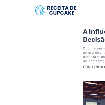
A Infl
Decisã
O conheciment
permitindo uma
capacita os co
melhores preç
POR:
LINDA