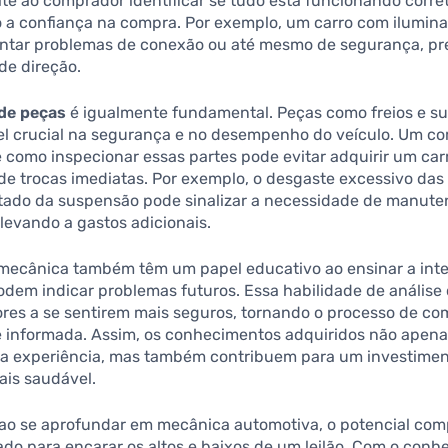
ite ao comprador identificar se tudo está funcionando corr
a confiança na compra. Por exemplo, um carro com ilumina
ntar problemas de conexão ou até mesmo de segurança, pr
de direção.
 de peças
é igualmente fundamental. Peças como freios e s
l crucial na segurança e no desempenho do veículo. Um c
 como inspecionar essas partes pode evitar adquirir um car
de trocas imediatas. Por exemplo, o desgaste excessivo das 
estado da suspensão pode sinalizar a necessidade de manut
 levando a gastos adicionais.
 mecânica também têm um papel educativo ao ensinar a inte
odem indicar problemas futuros. Essa habilidade de análise 
res a se sentirem mais seguros, tornando o processo de co
e informada. Assim, os conhecimentos adquiridos não apen
a experiência, mas também contribuem para um investime
ais saudável.
ao se aprofundar em mecânica automotiva, o potencial com
do para encarar os altos e baixos de um leilão. Com o con