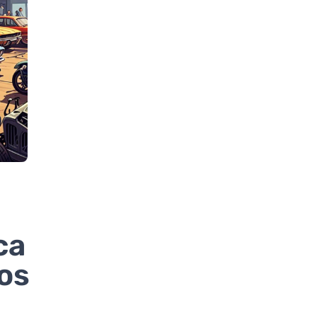
ca
os