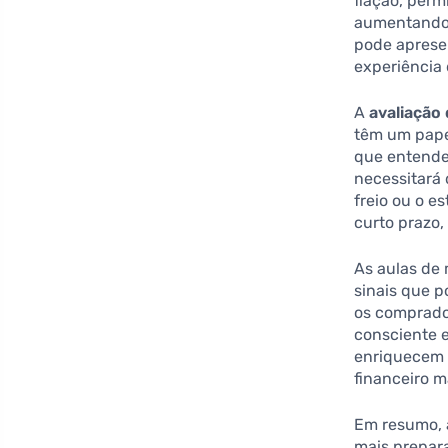
fiação, perm
aumentando 
pode aprese
experiência 
A
avaliação
têm um pape
que entende
necessitará 
freio ou o 
curto prazo,
As aulas de
sinais que p
os comprado
consciente 
enriquecem 
financeiro m
Em resumo, 
mais prepara