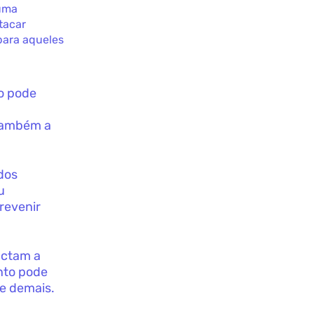
 uma
tacar
para aqueles
o pode
 também a
dos
u
revenir
actam a
nto pode
de demais.