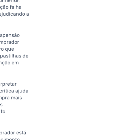
etamente,
ção falha
ejudicando a
uspensão
omprador
ro que
pastilhas de
enção em
rpretar
crítica ajuda
mpra mais
as
nto
prador está
hecimento