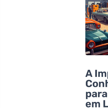
A Im
Con
para
em L