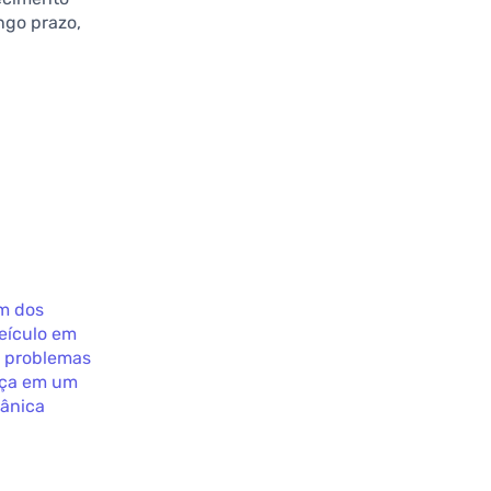
ngo prazo,
m dos
eículo em
e problemas
ença em um
cânica
,