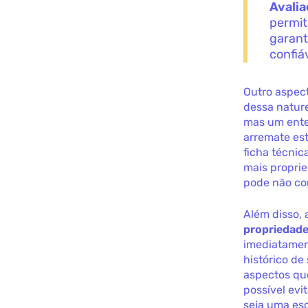
Avali
permit
garant
confiá
Outro aspec
dessa natur
mas um ente
arremate es
ficha técni
mais proprie
pode não co
Além disso,
propriedad
imediatamen
histórico de
aspectos qu
possível evi
seja uma esc