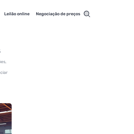
Leilão online
Negociação de preços
s
ões,
ciar