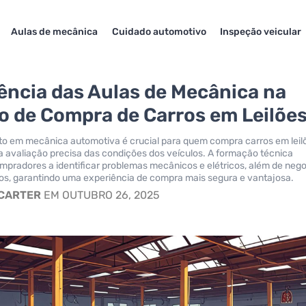
Aulas de mecânica
Cuidado automotivo
Inspeção veicular
uência das Aulas de Mecânica na
o de Compra de Carros em Leilõe
o em mecânica automotiva é crucial para quem compra carros em leil
 avaliação precisa das condições dos veículos. A formação técnica
mpradores a identificar problemas mecânicos e elétricos, além de nego
os, garantindo uma experiência de compra mais segura e vantajosa.
 CARTER
EM OUTUBRO 26, 2025