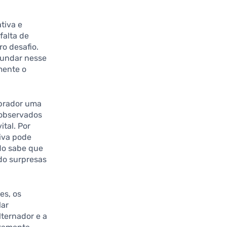
tiva e
falta de
o desafio.
fundar nesse
mente o
prador uma
 observados
ital. Por
iva pode
do sabe que
ndo surpresas
es, os
lar
ternador e a