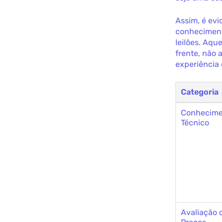
Assim, é evi
conheciment
leilões. Aq
frente, não
experiência 
Categoria
Conhecime
Técnico
Avaliação 