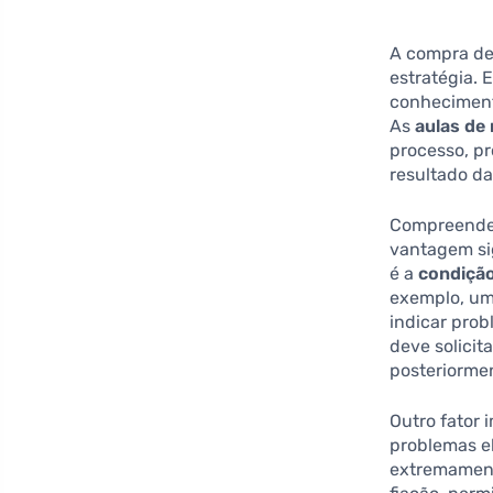
A compra de
estratégia. 
conheciment
As
aulas de
processo, p
resultado d
Compreender
vantagem sig
é a
condiçã
exemplo, um
indicar pro
deve solicit
posteriorme
Outro fator 
problemas el
extremament