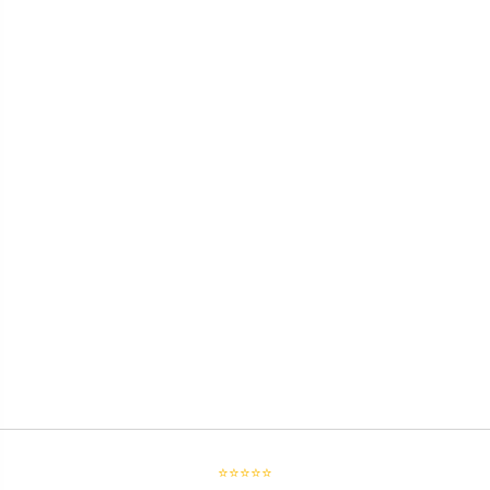
⭐⭐⭐⭐⭐