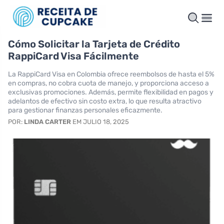
Cómo Solicitar la Tarjeta de Crédito
RappiCard Visa Fácilmente
La RappiCard Visa en Colombia ofrece reembolsos de hasta el 5%
en compras, no cobra cuota de manejo, y proporciona acceso a
exclusivas promociones. Además, permite flexibilidad en pagos y
adelantos de efectivo sin costo extra, lo que resulta atractivo
para gestionar finanzas personales eficazmente.
POR:
LINDA CARTER
EM JULIO 18, 2025